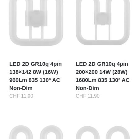
Onlineshop
LED 2D GR10q 4pin
LED 2D GR10q 4pin
138×142 8W (16W)
200×200 14W (28W)
960Lm 835 130° AC
1680Lm 835 130° AC
Non-Dim
Non-Dim
CHF
11.90
CHF
11.90