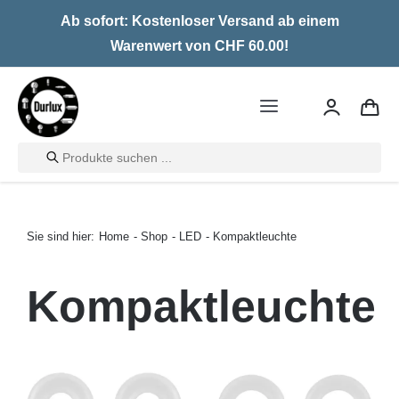
Skip
Ab sofort: Kostenloser Versand ab einem
to
Warenwert von CHF 60.00!
content
Toggle
Navigation
Products
Home
search
LED
Sie sind hier:
Home
Shop
LED
Kompaktleuchte
Halogen
Kompaktleuchte
Glühlampen
Über uns
Kontakt