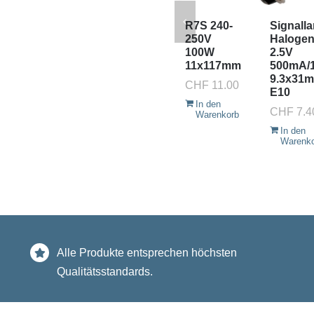
R7S 240-
Signall
250V
Haloge
100W
2.5V
11x117mm
500mA/
9.3x31
CHF
11.00
E10
In den
CHF
7.4
Warenkorb
In den
Warenk
Alle Produkte entsprechen höchsten
Qualitätsstandards.