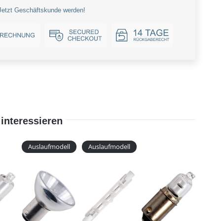
Jetzt Geschäftskunde werden!
interessieren
Auslaufmodell
Auslaufmodell
Aus