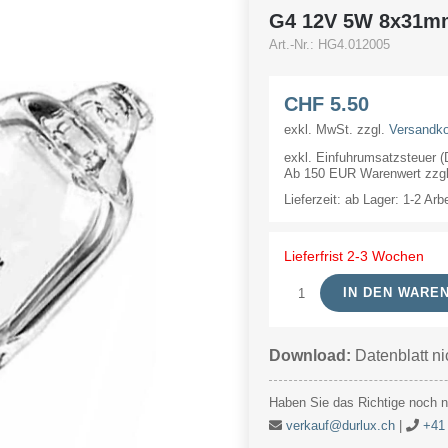
G4 12V 5W 8x31m
Art.-Nr.:
HG4.012005
CHF
5.50
exkl. MwSt.
zzgl.
Versandk
exkl. Einfuhrumsatzsteuer 
Ab 150 EUR Warenwert zzgl.
Lieferzeit:
ab Lager: 1-2 Arb
Lieferfrist 2-3 Wochen
IN DEN WARE
G4
12V
Download:
Datenblatt ni
5W
8x31mm
Haben Sie das Richtige noch ni
Menge
verkauf@durlux.ch
|
+41 