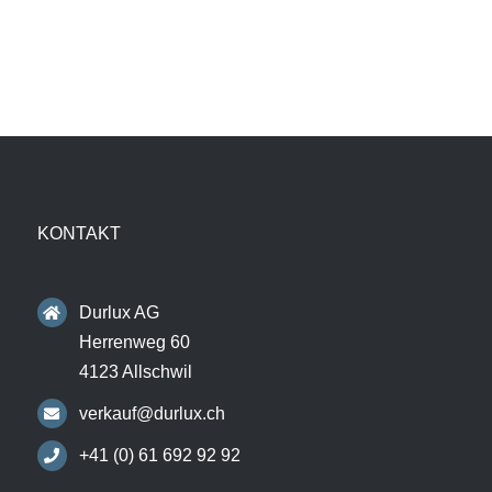
KONTAKT
Durlux AG
Herrenweg 60
4123 Allschwil
verkauf@durlux.ch
+41 (0) 61 692 92 92