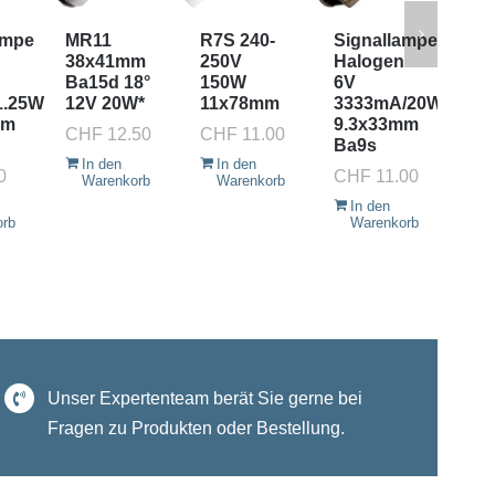
ampe
MR11
R7S 240-
Signallampe
MR
n
38x41mm
250V
Halogen
38
Ba15d 18°
150W
6V
Ba
1.25W
12V 20W*
11x78mm
3333mA/20W
12
mm
9.3x33mm
CHF
12.50
CHF
11.00
CH
Ba9s
In den
In den
I
0
CHF
11.00
Warenkorb
Warenkorb
W
In den
orb
Warenkorb
Unser Expertenteam berät Sie gerne bei
Fragen zu Produkten oder Bestellung.