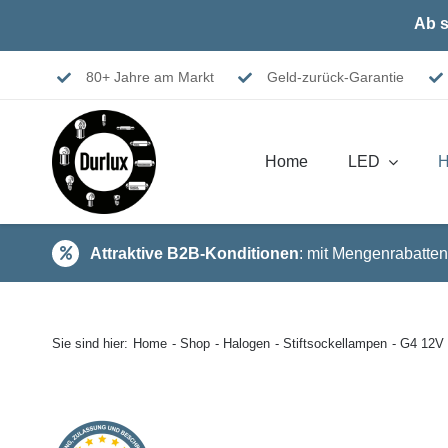
Skip
Ab s
to
content
80+ Jahre am Markt
Geld-zurück-Garantie
Home
LED
H
Attraktive B2B-Konditionen
: mit Mengenrabatten
Sie sind hier:
Home
Shop
Halogen
Stiftsockellampen
G4 12V