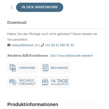
IN DEN WARENKORB
Zier-/Tropfen
240V
Download:
25W
45x75mm
Haben Sie das Richtige noch nicht gefunden? Gerne beraten wir
Ba15d
Sie persönlich.
matt
verkauf@durlux.ch
|
+41 (0) 61 692 92 92
Menge
Attraktive B2B-Konditionen
:
Jetzt Geschäftskunde werden!
Produktinformationen