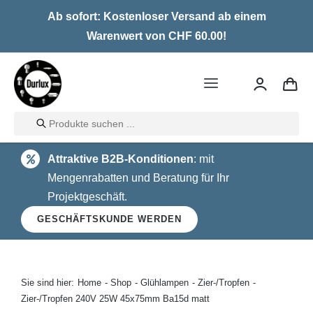
Skip
Ab sofort: Kostenloser Versand ab einem
to
Warenwert von CHF 60.00!
content
Toggle
Navigation
Products
Home
search
Attraktive B2B-Konditionen
: mit
LED
Mengenrabatten und Beratung für Ihr
Projektgeschäft.
Halogen
GESCHÄFTSKUNDE WERDEN
Glühlampen
Über uns
Sie sind hier:
Home
Shop
Glühlampen
Zier-/Tropfen
Zier-/Tropfen 240V 25W 45x75mm Ba15d matt
Kontakt