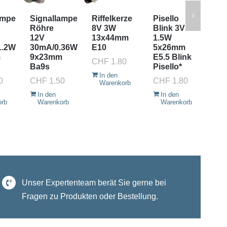
ampe
Signallampe
Riffelkerze
Pisello
Si
Röhre
8V 3W
Blink 3V
Rö
12V
13x44mm
1.5W
30
1.2W
30mA/0.36W
E10
5x26mm
9x
m
9x23mm
E5.5 Blink
Ba
CHF
1.80
Ba9s
Pisello*
CH
In den
0
CHF
1.50
CHF
1.80
Warenkorb
I
W
In den
In den
orb
Warenkorb
Warenkorb
Unser Expertenteam berät Sie gerne bei
Fragen zu Produkten oder Bestellung.