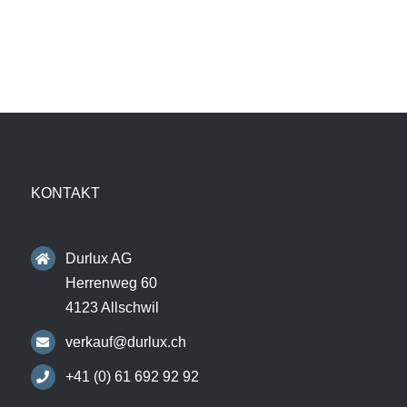
KONTAKT
Durlux AG
Herrenweg 60
4123 Allschwil
verkauf@durlux.ch
+41 (0) 61 692 92 92