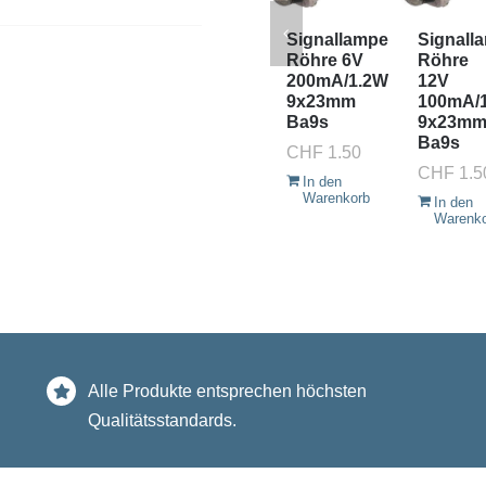
Signallampe
Signall
Röhre 6V
Röhre
200mA/1.2W
12V
9x23mm
100mA/
Ba9s
9x23m
Ba9s
CHF
1.50
CHF
1.5
In den
Warenkorb
In den
Warenk
Alle Produkte entsprechen höchsten
Qualitätsstandards.