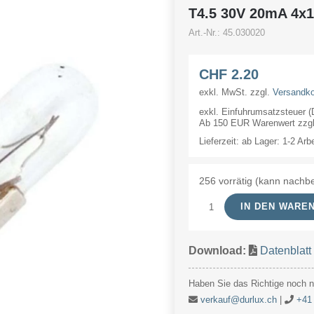
T4.5 30V 20mA 4
Art.-Nr.:
45.030020
CHF
2.20
exkl. MwSt.
zzgl.
Versandk
exkl. Einfuhrumsatzsteuer 
Ab 150 EUR Warenwert zzgl.
Lieferzeit:
ab Lager: 1-2 Arb
256 vorrätig (kann nachbe
IN DEN WARE
T4.5
30V
Download:
Datenblatt
20mA
4x16mm
Haben Sie das Richtige noch ni
Menge
verkauf@durlux.ch
|
+41 