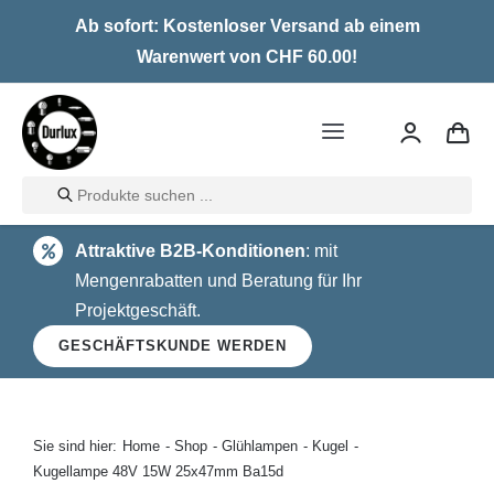
Skip
Ab sofort: Kostenloser Versand ab einem
to
Warenwert von CHF 60.00!
content
Toggle
Navigation
Products
Home
search
Attraktive B2B-Konditionen
: mit
LED
Mengenrabatten und Beratung für Ihr
Projektgeschäft.
Halogen
GESCHÄFTSKUNDE WERDEN
Glühlampen
Über uns
Sie sind hier:
Home
Shop
Glühlampen
Kugel
Kugellampe 48V 15W 25x47mm Ba15d
Kontakt