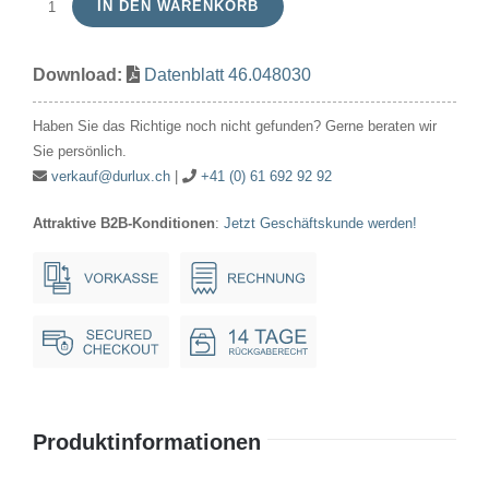
IN DEN WARENKORB
T4.6
48V
Download:
Datenblatt 46.048030
30mA
4x22mm
Haben Sie das Richtige noch nicht gefunden? Gerne beraten wir
Menge
Sie persönlich.
verkauf@durlux.ch
|
+41 (0) 61 692 92 92
Attraktive B2B-Konditionen
:
Jetzt Geschäftskunde werden!
Produktinformationen