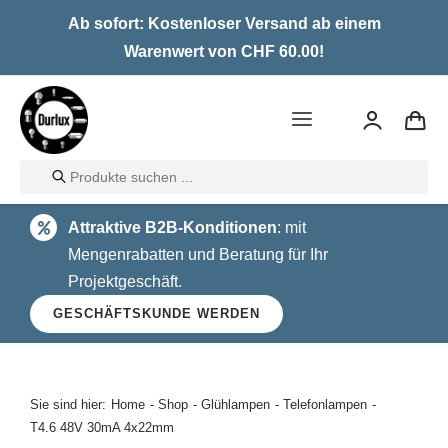
Skip
Ab sofort: Kostenloser Versand ab einem
to
Warenwert von CHF 60.00!
content
Toggle
Navigation
Products
Home
search
Attraktive B2B-Konditionen
: mit
LED
Mengenrabatten und Beratung für Ihr
Projektgeschäft.
Halogen
GESCHÄFTSKUNDE WERDEN
Glühlampen
Über uns
Sie sind hier:
Home
Shop
Glühlampen
Telefonlampen
T4.6 48V 30mA 4x22mm
Kontakt