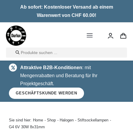
Skip
Ab sofort: Kostenloser Versand ab einem
to
Warenwert von CHF 60.00!
content
Toggle
Navigation
Products
Home
search
Attraktive B2B-Konditionen
: mit
LED
Mengenrabatten und Beratung für Ihr
Projektgeschäft.
Halogen
GESCHÄFTSKUNDE WERDEN
Glühlampen
Über uns
Sie sind hier:
Home
Shop
Halogen
Stiftsockellampen
G4 6V 30W 8x31mm
Kontakt