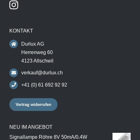
KONTAKT
Durlux AG
Herrenweg 60
4123 Allschwil
verkauf@durlux.ch
+41 (0) 61 692 92 92
Vertrag widerrufen
NEU IM ANGEBOT
Signallampe Röhre 8V 50mA/0.4W