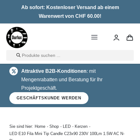
Skip
Ab sofort: Kostenloser Versand ab einem
to
Warenwert von CHF 60.00!
content
Toggle
Navigation
Products
Home
search
Attraktive B2B-Konditionen
: mit
LED
Mengenrabatten und Beratung für Ihr
Projektgeschäft.
Halogen
GESCHÄFTSKUNDE WERDEN
Glühlampen
Über uns
Sie sind hier:
Home
Shop
LED
Kerzen
LED E10 Fila Mini Tip Candle C23x90 230V 100Lm 1.5W AC N-
Kontakt