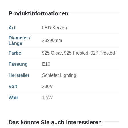
100Lm
1.5W
Produktinformationen
AC
N-
Art
LED Kerzen
Dim
Diameter /
23x90mm
Länge
Menge
Farbe
925 Clear, 925 Frosted, 927 Frosted
Fassung
E10
Hersteller
Schiefer Lighting
Volt
230V
Watt
1.5W
Das könnte Sie auch interessieren