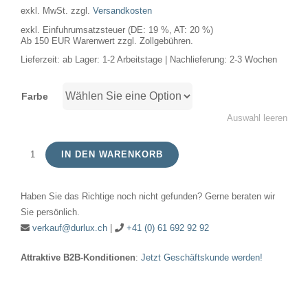
exkl. MwSt.
zzgl.
Versandkosten
exkl. Einfuhrumsatzsteuer (DE: 19 %, AT: 20 %)
Ab 150 EUR Warenwert zzgl. Zollgebühren.
Lieferzeit:
ab Lager: 1-2 Arbeitstage | Nachlieferung: 2-3 Wochen
Farbe
Auswahl leeren
IN DEN WARENKORB
LED
E10
Haben Sie das Richtige noch nicht gefunden? Gerne beraten wir
Fila
Sie persönlich.
Mini
verkauf@durlux.ch
|
+41 (0) 61 692 92 92
Tip
Attraktive B2B-Konditionen
:
Jetzt Geschäftskunde werden!
Candle
C23x90
230V