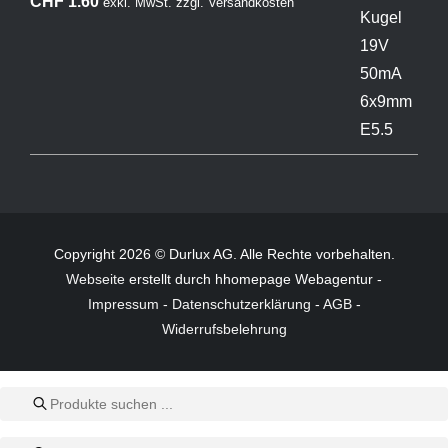
CHF
1.60
exkl. MwSt.
zzgl.
Versandkosten
Copyright 2026 © Durlux AG. Alle Rechte vorbehalten.
Webseite
erstellt durch hhomepage Webagentur -
Impressum
-
Datenschutzerklärung
-
AGB
-
Widerrufsbelehrung
Products
search
Products