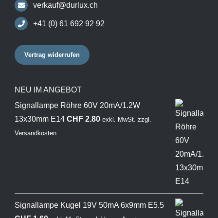
verkauf@durlux.ch
+41 (0) 61 692 92 92
Vertrag widerrufen
NEU IM ANGEBOT
Signallampe Röhre 60V 20mA/1.2W
13x30mm E14
CHF
2.80
exkl. MwSt.
zzgl.
Versandkosten
Signallampe Kugel 19V 50mA 6x9mm E5.5