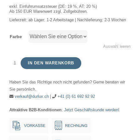
exkl. Einfuhrumsatzsteuer (DE: 19 %, AT: 20 %)
Ab 150 EUR Warenwert zzgl. Zollgebühren.
Lieferzeit:
ab Lager: 1-2 Arbeitstage | Nachlieferung: 2-3 Wochen
Farbe
Auswahl leeren
IN DEN WARENKORB
LED
E27
Haben Sie das Richtige noch nicht gefunden? Gerne beraten wir
Fila
Sie persönlich.
GLS
verkauf@durlux.ch
|
+41 (0) 61 692 92 92
A60x110
Attraktive B2B-Konditionen
:
Jetzt Geschäftskunde werden!
230V
250Lm
2.5W
AC