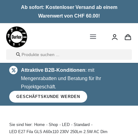
Skip
Ab sofort: Kostenloser Versand ab einem
to
Warenwert von CHF 60.00!
content
Toggle
Navigation
Products
Home
search
Attraktive B2B-Konditionen
: mit
LED
Mengenrabatten und Beratung für Ihr
Projektgeschäft.
Halogen
GESCHÄFTSKUNDE WERDEN
Glühlampen
Über uns
Sie sind hier:
Home
Shop
LED
Standard
LED E27 Fila GLS A60x110 230V 250Lm 2.5W AC Dim
Kontakt