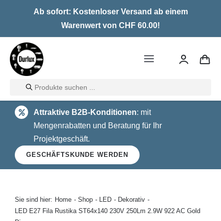
Skip
Ab sofort: Kostenloser Versand ab einem
to
Warenwert von CHF 60.00!
content
Toggle
Navigation
Products
Home
search
Attraktive B2B-Konditionen
: mit
LED
Mengenrabatten und Beratung für Ihr
Projektgeschäft.
Halogen
GESCHÄFTSKUNDE WERDEN
Glühlampen
Über uns
Sie sind hier:
Home
Shop
LED
Dekorativ
LED E27 Fila Rustika ST64x140 230V 250Lm 2.9W 922 AC Gold
Kontakt