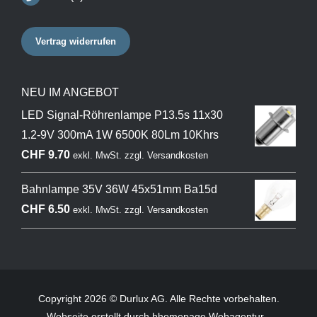
Vertrag widerrufen
NEU IM ANGEBOT
LED Signal-Röhrenlampe P13.5s 11x30
1.2-9V 300mA 1W 6500K 80Lm 10Khrs
CHF
9.70
exkl. MwSt.
zzgl.
Versandkosten
Bahnlampe 35V 36W 45x51mm Ba15d
CHF
6.50
exkl. MwSt.
zzgl.
Versandkosten
Copyright 2026 © Durlux AG. Alle Rechte vorbehalten.
Webseite
erstellt durch hhomepage Webagentur -