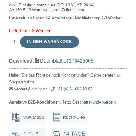
exkl. Einfuhrumsatzsteuer (DE: 19 %, AT: 20 %)
Ab 150 EUR Warenwert zzgl. Zollgebühren.
Lieferzeit:
ab Lager: 1-2 Arbeitstage | Nachlieferung: 2-3 Wochen
Lieferfrist 2-3 Wochen
IN DEN WARENKORB
LED
E27
Download:
Datenblatt LT276425005
Fila
Rustika
Haben Sie das Richtige noch nicht gefunden? Gerne beraten wir
ST64x140
Sie persönlich.
230V
verkauf@durlux.ch
|
+41 (0) 61 692 92 92
250Lm
Attraktive B2B-Konditionen
:
Jetzt Geschäftskunde werden!
2.9W
922
AC
Gold