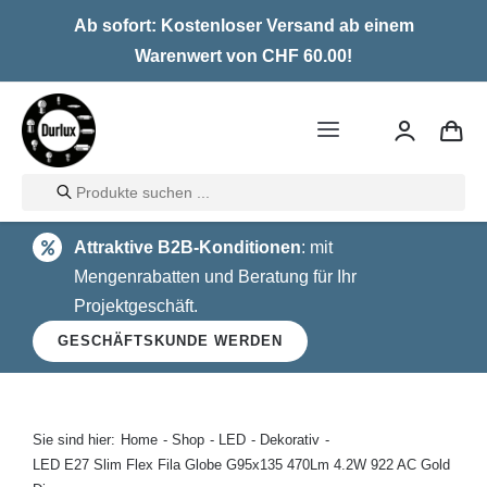
Skip
Ab sofort: Kostenloser Versand ab einem
to
Warenwert von CHF 60.00!
content
Toggle
Navigation
Products
Home
search
Attraktive B2B-Konditionen
: mit
LED
Mengenrabatten und Beratung für Ihr
Projektgeschäft.
Halogen
GESCHÄFTSKUNDE WERDEN
Glühlampen
Über uns
Sie sind hier:
Home
Shop
LED
Dekorativ
LED E27 Slim Flex Fila Globe G95x135 470Lm 4.2W 922 AC Gold
Kontakt