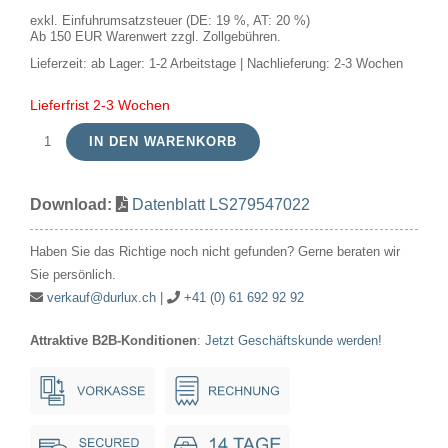
exkl. Einfuhrumsatzsteuer (DE: 19 %, AT: 20 %)
Ab 150 EUR Warenwert zzgl. Zollgebühren.
Lieferzeit:
ab Lager: 1-2 Arbeitstage | Nachlieferung: 2-3 Wochen
Lieferfrist 2-3 Wochen
IN DEN WARENKORB
LED
E27
Download:
Datenblatt LS279547022
Slim
Flex
Haben Sie das Richtige noch nicht gefunden? Gerne beraten wir
Fila
Sie persönlich.
Globe
verkauf@durlux.ch
|
+41 (0) 61 692 92 92
G95x135
Attraktive B2B-Konditionen
:
Jetzt Geschäftskunde werden!
470Lm
4.2W
922
AC