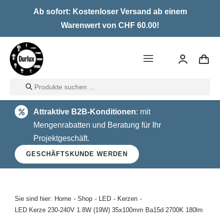
Skip
Ab sofort: Kostenloser Versand ab einem
to
Warenwert von CHF 60.00!
content
Toggle
Navigation
Products
Home
search
Attraktive B2B-Konditionen
: mit
LED
Mengenrabatten und Beratung für Ihr
Projektgeschäft.
Halogen
GESCHÄFTSKUNDE WERDEN
Glühlampen
Über uns
Sie sind hier:
Home
Shop
LED
Kerzen
LED Kerze 230-240V 1.8W (19W) 35x100mm Ba15d 2700K 180lm
Kontakt