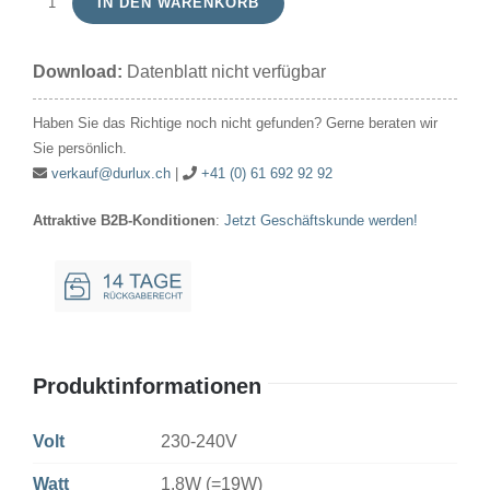
IN DEN WARENKORB
LED
Kerze
Download:
Datenblatt nicht verfügbar
230-
240V
Haben Sie das Richtige noch nicht gefunden? Gerne beraten wir
1.8W
Sie persönlich.
(19W)
verkauf@durlux.ch
|
+41 (0) 61 692 92 92
35x100mm
Attraktive B2B-Konditionen
:
Jetzt Geschäftskunde werden!
Ba15d
2700K
180lm
Menge
Produktinformationen
Volt
230-240V
Watt
1.8W (=19W)