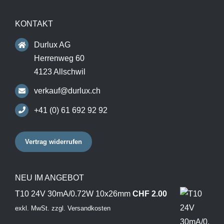
KONTAKT
Durlux AG
Herrenweg 60
4123 Allschwil
verkauf@durlux.ch
+41 (0) 61 692 92 92
Vertrag widerrufen
NEU IM ANGEBOT
T10 24V 30mA/0.72W 10x26mm
CHF
2.00
exkl. MwSt.
zzgl.
Versandkosten