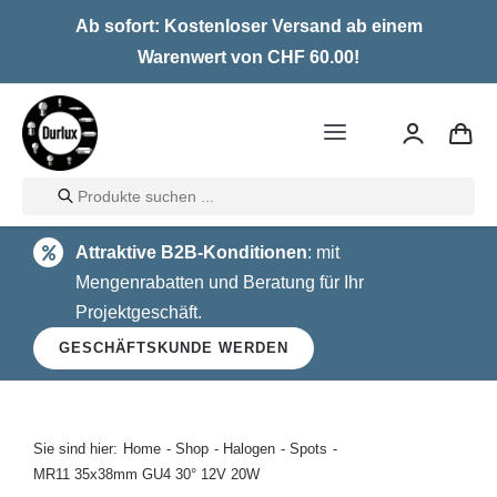
Skip
Ab sofort: Kostenloser Versand ab einem
to
Warenwert von CHF 60.00!
content
Toggle
Navigation
Products
Home
search
Attraktive B2B-Konditionen
: mit
LED
Mengenrabatten und Beratung für Ihr
Projektgeschäft.
Halogen
GESCHÄFTSKUNDE WERDEN
Glühlampen
Über uns
Sie sind hier:
Home
Shop
Halogen
Spots
MR11 35x38mm GU4 30° 12V 20W
Kontakt