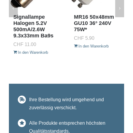
Signallampe
MR16 50x48mm
Halogen 5.2V
GU10 36° 240V
500mA/2.6W
75W*
9.3x33mm Ba9s
CHF
5.90
CHF
11.00
In den Warenkorb
In den Warenkorb
Ihre Bestellung wird umgehend und
zuverlässig verschickt.
Alle Produkte entsprechen höchsten
Qualitätsstandards.