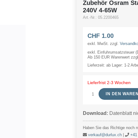
Zubehör Osram Star
240V 4-65W
Art.-Nr.:
05.2200465
CHF
1.00
exkl. MwSt.
zzgl.
Versandk
exkl. Einfuhrumsatzsteuer 
Ab 150 EUR Warenwert zzgl.
Lieferzeit:
ab Lager: 1-2 Arb
Lieferfrist 2-3 Wochen
IN DEN WARE
Zubehör
Osram
Download:
Datenblatt ni
Starter
111
Haben Sie das Richtige noch ni
Longlife
verkauf@durlux.ch
|
+41 