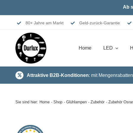
Skip
Ab s
to
content
80+ Jahre am Markt
Geld-zurück-Garantie
Home
LED
H
Attraktive B2B-Konditionen
: mit Mengenrabatten
Sie sind hier:
Home
Shop
Glühlampen
Zubehör
Zubehör Osram