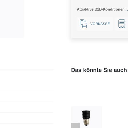
220-
Attraktive B2B-Konditionen
:
240V
4-
65W
Menge
Das könnte Sie auch 