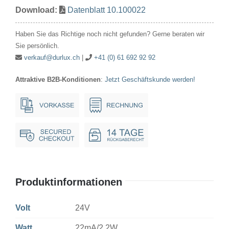
Download:
Datenblatt 10.100022
100V
22mA/2.2W
Haben Sie das Richtige noch nicht gefunden? Gerne beraten wir
10x28mm
Sie persönlich.
Ba9s
verkauf@durlux.ch
|
+41 (0) 61 692 92 92
Menge
Attraktive B2B-Konditionen
:
Jetzt Geschäftskunde werden!
Produktinformationen
Volt
24V
Watt
22mA/2.2W