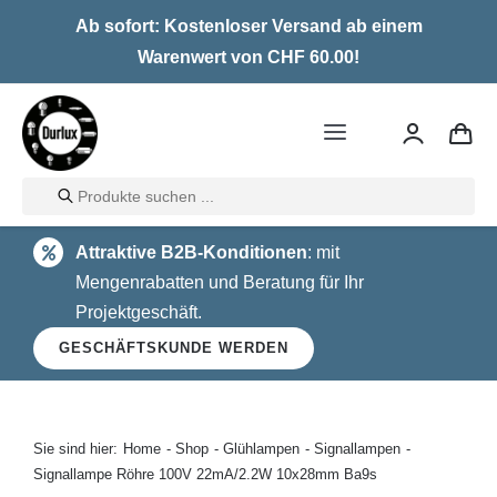
Skip
Ab sofort: Kostenloser Versand ab einem
to
Warenwert von CHF 60.00!
content
Toggle
Navigation
Products
Home
search
Attraktive B2B-Konditionen
: mit
LED
Mengenrabatten und Beratung für Ihr
Projektgeschäft.
Halogen
GESCHÄFTSKUNDE WERDEN
Glühlampen
Über uns
Sie sind hier:
Home
Shop
Glühlampen
Signallampen
Signallampe Röhre 100V 22mA/2.2W 10x28mm Ba9s
Kontakt