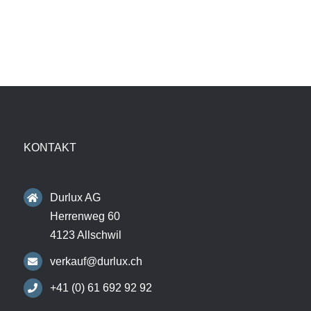
KONTAKT
Durlux AG
Herrenweg 60
4123 Allschwil
verkauf@durlux.ch
+41 (0) 61 692 92 92