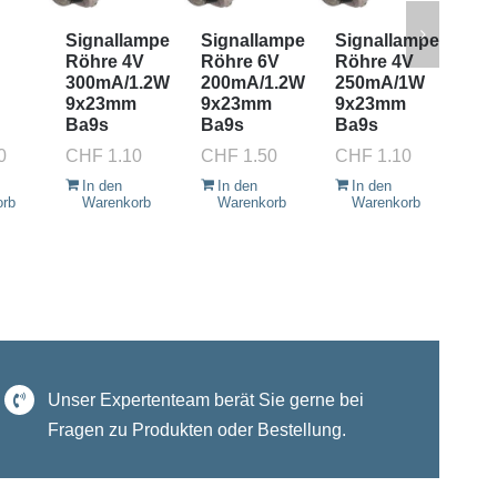
Signallampe
Signallampe
Signallampe
Si
Röhre 4V
Röhre 6V
Röhre 4V
Rö
300mA/1.2W
200mA/1.2W
250mA/1W
30
9x23mm
9x23mm
9x23mm
9x
Ba9s
Ba9s
Ba9s
Ba
0
CHF
1.10
CHF
1.50
CHF
1.10
CH
In den
In den
In den
I
orb
Warenkorb
Warenkorb
Warenkorb
W
Unser Expertenteam berät Sie gerne bei
Fragen zu Produkten oder Bestellung.