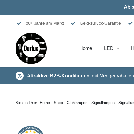
Skip
Ab s
to
content
80+ Jahre am Markt
Geld-zurück-Garantie
Home
LED
H
Attraktive B2B-Konditionen
: mit Mengenrabatten
Sie sind hier:
Home
Shop
Glühlampen
Signallampen
Signall