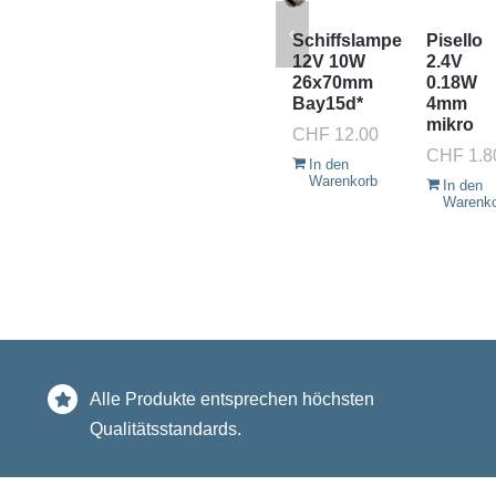
Schiffslampe
Pisello
12V 10W
2.4V
26x70mm
0.18W
Bay15d*
4mm
mikro
CHF
12.00
CHF
1.8
In den
Warenkorb
In den
Warenk
Alle Produkte entsprechen höchsten
Qualitätsstandards.