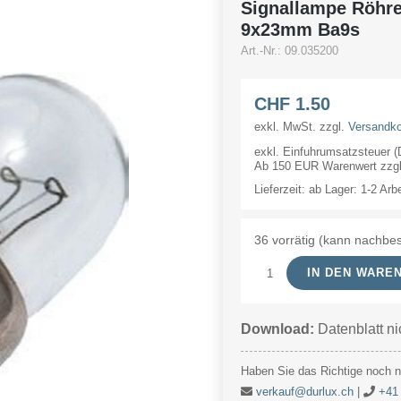
Signallampe Röhr
9x23mm Ba9s
Art.-Nr.:
09.035200
CHF
1.50
exkl. MwSt.
zzgl.
Versandk
exkl. Einfuhrumsatzsteuer 
Ab 150 EUR Warenwert zzgl.
Lieferzeit:
ab Lager: 1-2 Arb
36 vorrätig (kann nachbes
IN DEN WARE
Signallampe
Röhre
Download:
Datenblatt ni
3.5V
200mA/0.7W
Haben Sie das Richtige noch ni
9x23mm
verkauf@durlux.ch
|
+41 