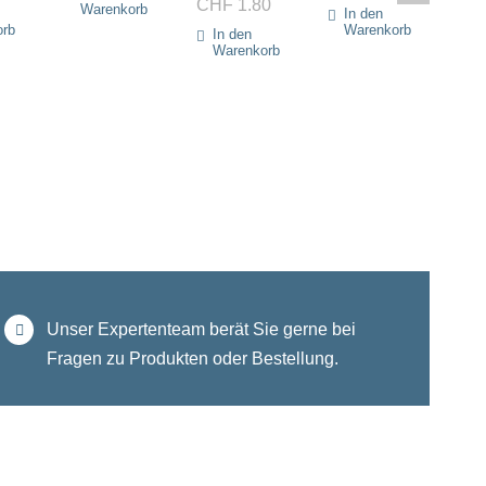
CHF
1.80
CH
Warenkorb
In den
orb
Warenkorb
In den
I
Warenkorb
W
Unser Expertenteam berät Sie gerne bei
Fragen zu Produkten oder Bestellung.