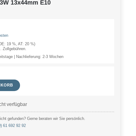
V 3W 13x44mm E10
osten
(DE: 19 %, AT: 20 %)
 Zollgebühren.
eitstage | Nachlieferung: 2-3 Wochen
NKORB
cht verfügbar
cht gefunden? Gerne beraten wir Sie persönlich.
0) 61 692 92 92