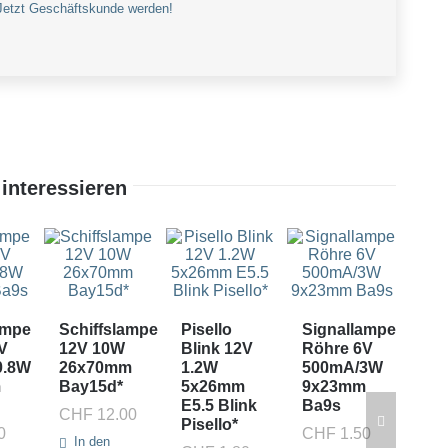
Jetzt Geschäftskunde werden!
interessieren
ampe
Schiffslampe
Pisello
Signallampe
Si
V
12V 10W
Blink 12V
Röhre 6V
Rö
0.8W
26x70mm
1.2W
500mA/3W
4.
m
Bay15d*
5x26mm
9x23mm
60
E5.5 Blink
Ba9s
9x
CHF
12.00
Pisello*
Ba
0
CHF
1.50
In den