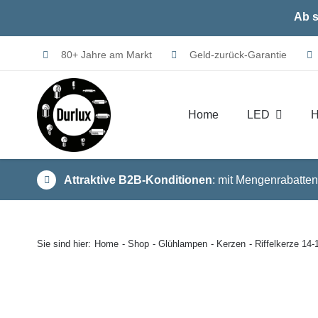
Skip
Ab s
to
content
80+ Jahre am Markt
Geld-zurück-Garantie
Home
LED
H
Attraktive B2B-Konditionen
: mit Mengenrabatten
Sie sind hier:
Home
Shop
Glühlampen
Kerzen
Riffelkerze 1