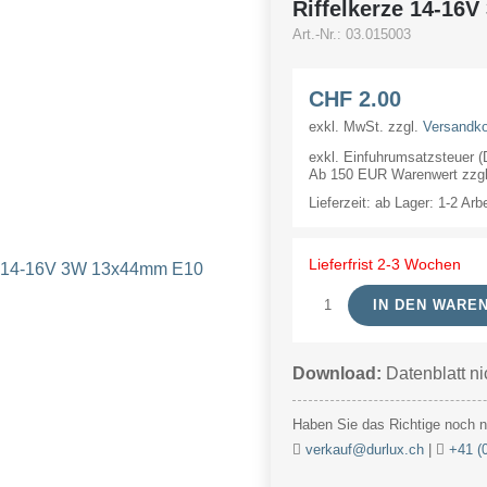
Riffelkerze 14-16
Art.-Nr.:
03.015003
CHF
2.00
exkl. MwSt.
zzgl.
Versandk
exkl. Einfuhrumsatzsteuer 
Ab 150 EUR Warenwert zzgl.
Lieferzeit:
ab Lager: 1-2 Arb
Lieferfrist 2-3 Wochen
IN DEN WARE
Riffelkerze
14-
Download:
Datenblatt ni
16V
3W
Haben Sie das Richtige noch ni
13x44mm
verkauf@durlux.ch
|
+41 (
E10