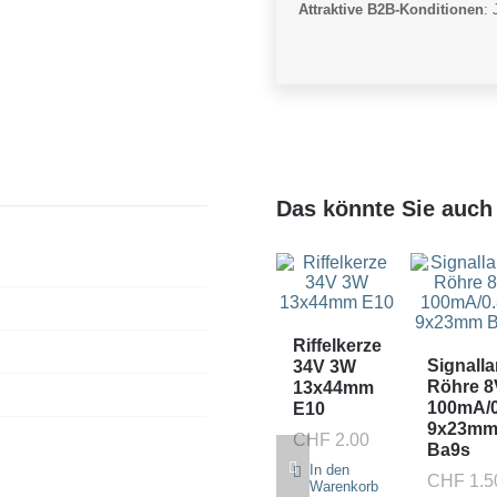
Attraktive B2B-Konditionen
:
Menge
Das könnte Sie auch 
Riffelkerze
Signall
34V 3W
Röhre 8
13x44mm
100mA/
E10
9x23m
CHF
2.00
Ba9s
In den
CHF
1.5
Warenkorb