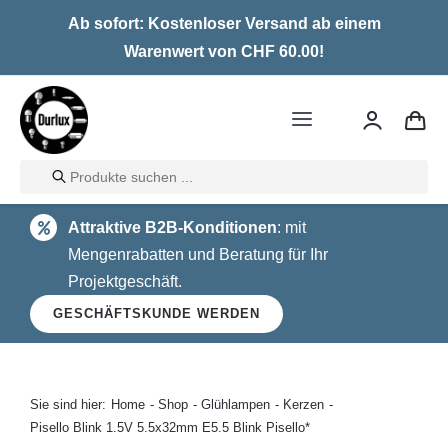
Skip
Ab sofort: Kostenloser Versand ab einem
to
Warenwert von CHF 60.00!
content
Toggle
Navigation
Products
Home
search
Attraktive B2B-Konditionen
: mit
LED
Mengenrabatten und Beratung für Ihr
Projektgeschäft.
Halogen
GESCHÄFTSKUNDE WERDEN
Glühlampen
Über uns
Sie sind hier:
Home
Shop
Glühlampen
Kerzen
Pisello Blink 1.5V 5.5x32mm E5.5 Blink Pisello*
Kontakt