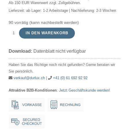
Ab 150 EUR Warenwert zzgl. Zollgebühren.
Lieferzeit:
ab Lager: 1-2 Arbeitstage | Nachlieferung: 2-3 Wochen
90 vorrätig (kann nachbestellt werden)
IN DEN WARENKORB
Pisello
Blink
Download:
Datenblatt nicht verfügbar
1.5V
5.5x32mm
Haben Sie das Richtige noch nicht gefunden? Gerne beraten wir
E5.5
Sie persönlich.
Blink
verkauf@durlux.ch
|
+41 (0) 61 692 92 92
Pisello*
Attraktive B2B-Konditionen
:
Jetzt Geschäftskunde werden!
Menge