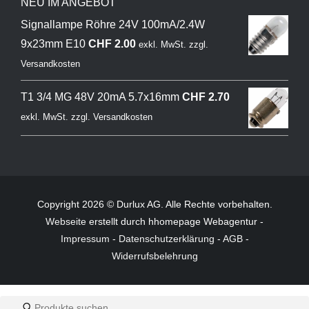
NEU IM ANGEBOT
Signallampe Röhre 24V 100mA/2.4W
9x23mm E10
CHF
2.00
exkl. MwSt.
zzgl.
Versandkosten
T1 3/4 MG 48V 20mA 5.7x16mm
CHF
2.70
exkl. MwSt.
zzgl.
Versandkosten
Copyright 2026 © Durlux AG. Alle Rechte vorbehalten.
Webseite
erstellt durch hhomepage Webagentur -
Impressum
-
Datenschutzerklärung
-
AGB
-
Widerrufsbelehrung
Products