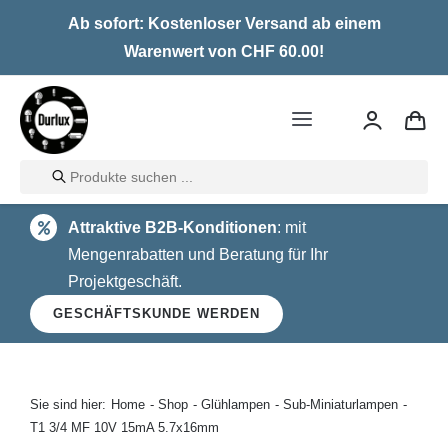
Skip
Ab sofort: Kostenloser Versand ab einem
to
Warenwert von CHF 60.00!
content
Toggle
Navigation
Products
Home
search
Attraktive B2B-Konditionen
: mit
LED
Mengenrabatten und Beratung für Ihr
Projektgeschäft.
Halogen
GESCHÄFTSKUNDE WERDEN
Glühlampen
Über uns
Sie sind hier:
Home
Shop
Glühlampen
Sub-Miniaturlampen
T1 3/4 MF 10V 15mA 5.7x16mm
Kontakt