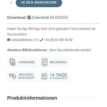
IN DEN WARENKORB
T1
3/4
Download:
Datenblatt 64.010015
MF
10V
Haben Sie das Richtige noch nicht gefunden? Gerne beraten wir
15mA
Sie persönlich.
5.7x16mm
verkauf@durlux.ch
|
+41 (0) 61 692 92 92
Menge
Attraktive B2B-Konditionen
:
Jetzt Geschäftskunde werden!
Produktinformationen