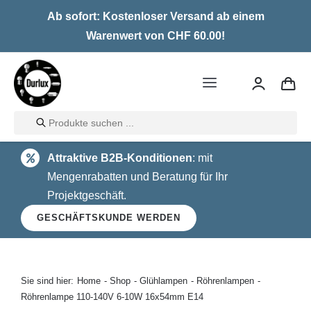
Skip
Ab sofort: Kostenloser Versand ab einem
to
Warenwert von CHF 60.00!
content
Toggle
Navigation
Products
Home
search
Attraktive B2B-Konditionen
: mit
LED
Mengenrabatten und Beratung für Ihr
Projektgeschäft.
Halogen
GESCHÄFTSKUNDE WERDEN
Glühlampen
Über uns
Sie sind hier:
Home
Shop
Glühlampen
Röhrenlampen
Röhrenlampe 110-140V 6-10W 16x54mm E14
Kontakt