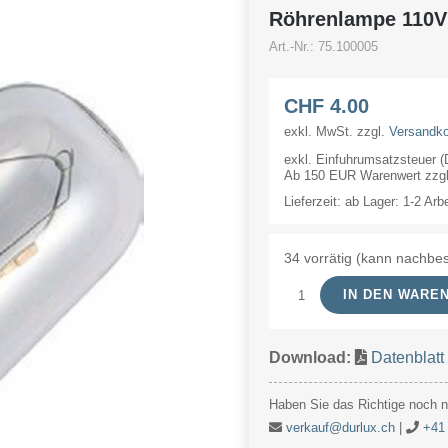
Röhrenlampe 110
Art.-Nr.:
75.100005
CHF
4.00
exkl. MwSt.
zzgl.
Versandk
exkl. Einfuhrumsatzsteuer 
Ab 150 EUR Warenwert zzgl.
Lieferzeit:
ab Lager: 1-2 Arb
34 vorrätig (kann nachbes
IN DEN WARE
Röhrenlampe
110V
Download:
Datenblatt
5W
16x48mm
Haben Sie das Richtige noch ni
Ba15d
verkauf@durlux.ch
|
+41 
Menge