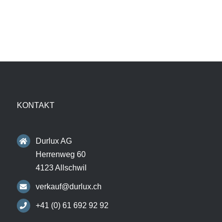
KONTAKT
Durlux AG
Herrenweg 60
4123 Allschwil
verkauf@durlux.ch
+41 (0) 61 692 92 92