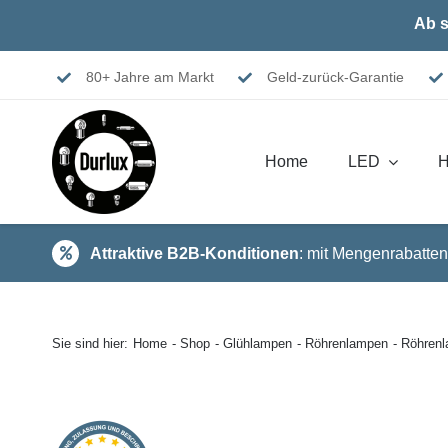
Skip
Ab s
to
content
80+ Jahre am Markt
Geld-zurück-Garantie
Home
LED
H
Attraktive B2B-Konditionen
: mit Mengenrabatten
Sie sind hier:
Home
Shop
Glühlampen
Röhrenlampen
Röhren