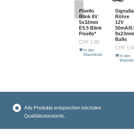
Pisello
Signall
Blink 6V
Röhre
5x32mm
12V
E5.5 Blink
50mA/0
Pisello*
9x23m
Ba9s
CHF
1.80
CHF
1.5
In den
Warenkorb
In den
Warenk
Alle Produkte entsprechen höchsten
Qualitätsstandards.