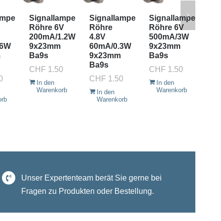
ampe
Signallampe
Signallampe
Signallampe
Pis
Röhre 6V
Röhre
Röhre 6V
Bli
200mA/1.2W
4.8V
500mA/3W
5.
.6W
9x23mm
60mA/0.3W
9x23mm
E5.
m
Ba9s
9x23mm
Ba9s
Pis
Ba9s
CHF
1.50
CHF
1.50
CH
0
CHF
1.50
In den
In den
I
Warenkorb
Warenkorb
W
In den
orb
Warenkorb
Unser Expertenteam berät Sie gerne bei
Fragen zu Produkten oder Bestellung.