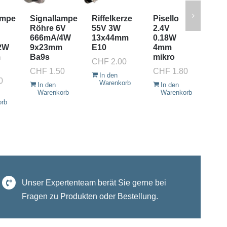
ampe
Signallampe
Riffelkerze
Pisello
Si
Röhre 6V
55V 3W
2.4V
Rö
666mA/4W
13x44mm
0.18W
20
2W
9x23mm
E10
4mm
9x
m
Ba9s
mikro
Ba
CHF
2.00
CHF
1.50
CHF
1.80
CH
In den
0
Warenkorb
In den
In den
I
Warenkorb
Warenkorb
W
orb
Unser Expertenteam berät Sie gerne bei
Fragen zu Produkten oder Bestellung.