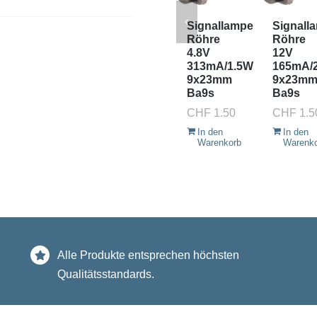
Signallampe
Signall
Röhre
Röhre
4.8V
12V
313mA/1.5W
165mA/
9x23mm
9x23m
Ba9s
Ba9s
CHF
1.50
CHF
1.5
In den
In den
Warenkorb
Warenk
Alle Produkte entsprechen höchsten
Qualitätsstandards.