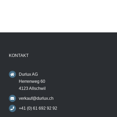
KONTAKT
Durlux AG
Herrenweg 60
4123 Allschwil
verkauf@durlux.ch
+41 (0) 61 692 92 92