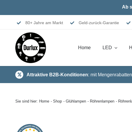
Skip
Ab s
to
content
80+ Jahre am Markt
Geld-zurück-Garantie
Home
LED
H
Attraktive B2B-Konditionen
: mit Mengenrabatten
Sie sind hier:
Home
Shop
Glühlampen
Röhrenlampen
Röhren