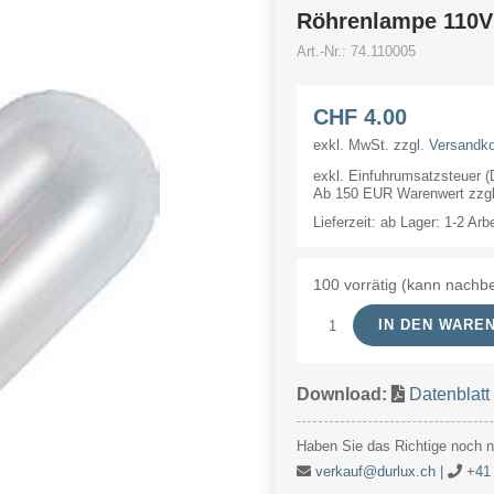
Röhrenlampe 110
Art.-Nr.:
74.110005
CHF
4.00
exkl. MwSt.
zzgl.
Versandk
exkl. Einfuhrumsatzsteuer 
Ab 150 EUR Warenwert zzgl.
Lieferzeit:
ab Lager: 1-2 Arb
100 vorrätig (kann nachbe
IN DEN WARE
Röhrenlampe
110V
Download:
Datenblatt
5W
17x50mm
Haben Sie das Richtige noch ni
Ba15d
verkauf@durlux.ch
|
+41 
Menge