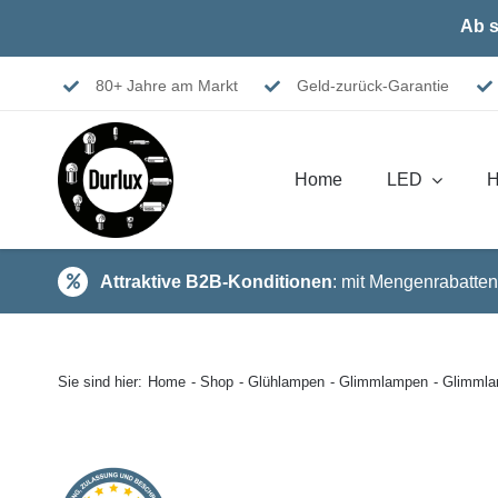
Skip
Ab s
to
content
80+ Jahre am Markt
Geld-zurück-Garantie
Home
LED
H
Attraktive B2B-Konditionen
: mit Mengenrabatten
Sie sind hier:
Home
Shop
Glühlampen
Glimmlampen
Glimmla