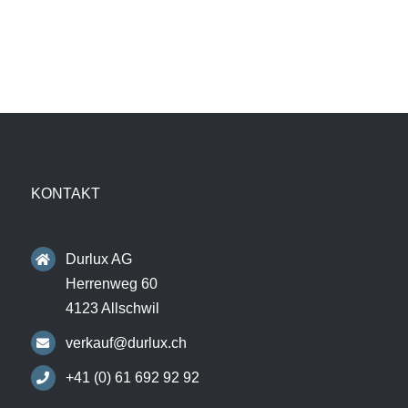
KONTAKT
Durlux AG
Herrenweg 60
4123 Allschwil
verkauf@durlux.ch
+41 (0) 61 692 92 92