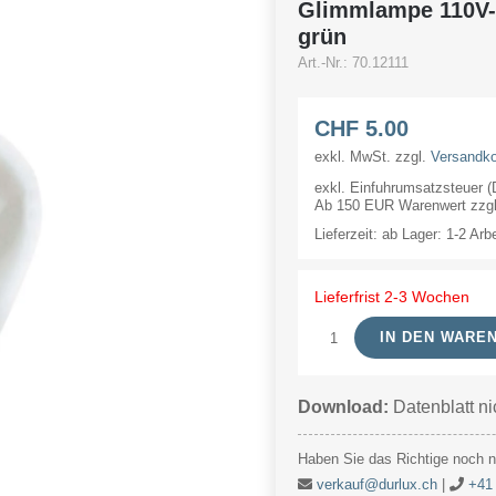
Glimmlampe 110V
grün
Art.-Nr.:
70.12111
CHF
5.00
exkl. MwSt.
zzgl.
Versandk
exkl. Einfuhrumsatzsteuer 
Ab 150 EUR Warenwert zzgl.
Lieferzeit:
ab Lager: 1-2 Arb
Lieferfrist 2-3 Wochen
IN DEN WARE
Glimmlampe
110V-
Download:
Datenblatt ni
A.C.10x25mm
LGL
Haben Sie das Richtige noch ni
E10
verkauf@durlux.ch
|
+41 