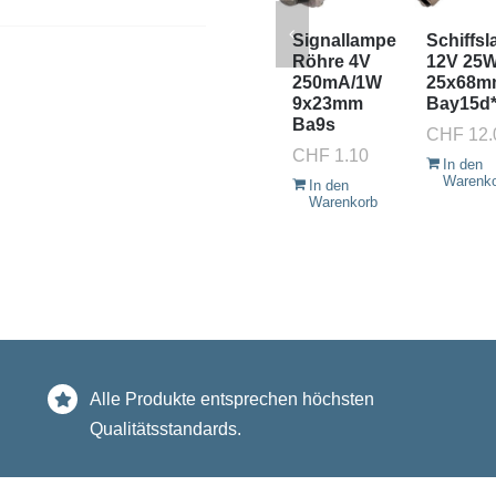
Signallampe
Schiffs
Röhre 4V
12V 25
250mA/1W
25x68m
9x23mm
Bay15d
Ba9s
CHF
12.
CHF
1.10
In den
Warenk
In den
Warenkorb
Alle Produkte entsprechen höchsten
Qualitätsstandards.