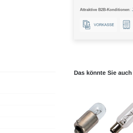
grün
Attraktive B2B-Konditionen
:
Menge
Das könnte Sie auch 