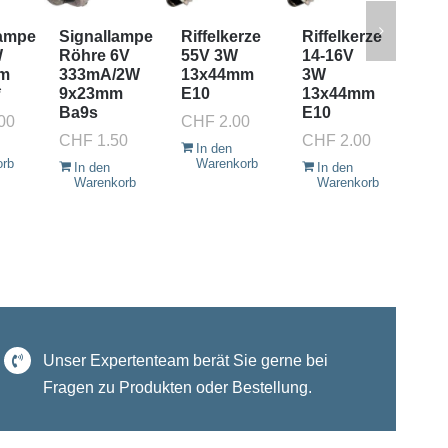
lampe
Signallampe
Riffelkerze
Riffelkerze
Si
W
Röhre 6V
55V 3W
14-16V
Rö
m
333mA/2W
13x44mm
3W
50
*
9x23mm
E10
13x44mm
9x
Ba9s
E10
Ba
00
CHF
2.00
CHF
1.50
CHF
2.00
CH
In den
orb
Warenkorb
In den
In den
I
Warenkorb
Warenkorb
W
Unser Expertenteam berät Sie gerne bei
Fragen zu Produkten oder Bestellung.