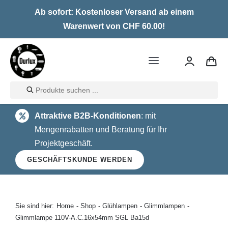
Skip
Ab sofort: Kostenloser Versand ab einem
to
Warenwert von CHF 60.00!
content
Toggle
Navigation
Products
Home
search
Attraktive B2B-Konditionen
: mit
LED
Mengenrabatten und Beratung für Ihr
Projektgeschäft.
Halogen
GESCHÄFTSKUNDE WERDEN
Glühlampen
Über uns
Sie sind hier:
Home
Shop
Glühlampen
Glimmlampen
Glimmlampe 110V-A.C.16x54mm SGL Ba15d
Kontakt