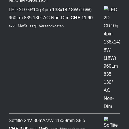
NEU IM ANGEBOT
LED 2D GR10q 4pin 138x142 8W (16W)
960Lm 835 130° AC Non-Dim
CHF
11.90
exkl. MwSt.
zzgl.
Versandkosten
Soffitte 24V 80mA/2W 11x39mm S8.5
CHF
2.00
exkl. MwSt.
zzgl.
Versandkosten