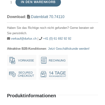
IN DEN WARENKORB
Glimmlampe
110V-
Download:
Datenblatt 70.74110
A.C.16x54mm
SGL
Haben Sie das Richtige noch nicht gefunden? Gerne beraten wir
Ba15d
Sie persönlich.
Menge
verkauf@durlux.ch
|
+41 (0) 61 692 92 92
Attraktive B2B-Konditionen
:
Jetzt Geschäftskunde werden!
Produktinformationen