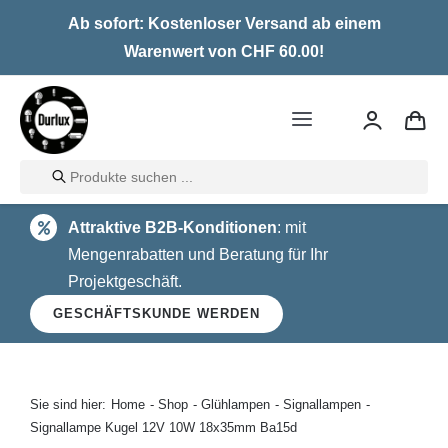
Skip
Ab sofort: Kostenloser Versand ab einem
to
Warenwert von CHF 60.00!
content
Toggle
Navigation
Products
Home
search
Attraktive B2B-Konditionen
: mit
LED
Mengenrabatten und Beratung für Ihr
Projektgeschäft.
Halogen
GESCHÄFTSKUNDE WERDEN
Glühlampen
Über uns
Sie sind hier:
Home
Shop
Glühlampen
Signallampen
Signallampe Kugel 12V 10W 18x35mm Ba15d
Kontakt