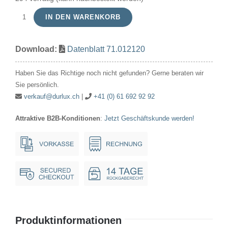
IN DEN WARENKORB
Signallampe
Röhre
Download:
Datenblatt 71.012120
12V
120mA/1.44W
Haben Sie das Richtige noch nicht gefunden? Gerne beraten wir
14x30mm
Sie persönlich.
Ba15d
verkauf@durlux.ch
|
+41 (0) 61 692 92 92
Menge
Attraktive B2B-Konditionen
:
Jetzt Geschäftskunde werden!
Produktinformationen