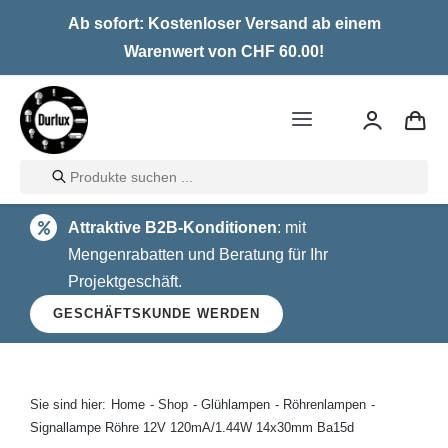
Skip
Ab sofort: Kostenloser Versand ab einem
to
Warenwert von CHF 60.00!
content
Toggle
Navigation
Products
Home
search
Attraktive B2B-Konditionen
: mit
LED
Mengenrabatten und Beratung für Ihr
Projektgeschäft.
Halogen
GESCHÄFTSKUNDE WERDEN
Glühlampen
Über uns
Sie sind hier:
Home
Shop
Glühlampen
Röhrenlampen
Signallampe Röhre 12V 120mA/1.44W 14x30mm Ba15d
Kontakt