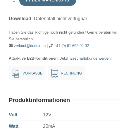
IN DEN WARENKORB
T1
3/4
Download:
Datenblatt nicht verfügbar
Bi-
Pin
Haben Sie das Richtige noch nicht gefunden? Gerne beraten wir
(BP)
Sie persönlich.
12V
verkauf@durlux.ch
|
+41 (0) 61 692 92 92
20mA
Attraktive B2B-Konditionen
:
Jetzt Geschäftskunde werden!
5.7x16mm
3.17mm
Menge
Produktinformationen
Volt
12V
Watt
20mA