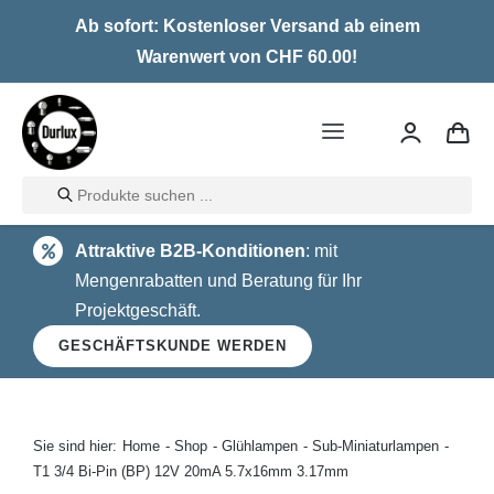
Skip
Ab sofort: Kostenloser Versand ab einem
to
Warenwert von CHF 60.00!
content
Toggle
Navigation
Products
Home
search
Attraktive B2B-Konditionen
: mit
LED
Mengenrabatten und Beratung für Ihr
Projektgeschäft.
Halogen
GESCHÄFTSKUNDE WERDEN
Glühlampen
Über uns
Sie sind hier:
Home
Shop
Glühlampen
Sub-Miniaturlampen
T1 3/4 Bi-Pin (BP) 12V 20mA 5.7x16mm 3.17mm
Kontakt