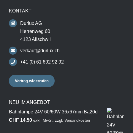
KONTAKT
Durlux AG
Herrenweg 60
4123 Allschwil
verkauf@durlux.ch
+41 (0) 61 692 92 92
Vertrag widerrufen
NEU IM ANGEBOT
Bahnlampe 24V 60/60W 36x67mm Ba20d
CHF
14.50
exkl. MwSt.
zzgl.
Versandkosten