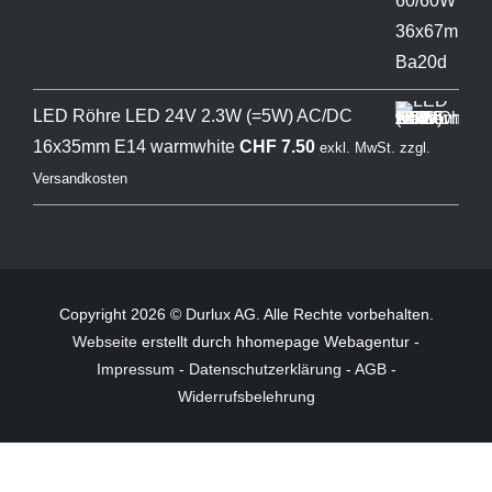
LED Röhre LED 24V 2.3W (=5W) AC/DC
16x35mm E14 warmwhite
CHF
7.50
exkl. MwSt.
zzgl.
Versandkosten
Copyright 2026 © Durlux AG. Alle Rechte vorbehalten.
Webseite
erstellt durch hhomepage Webagentur -
Impressum
-
Datenschutzerklärung
-
AGB
-
Widerrufsbelehrung
Products
search