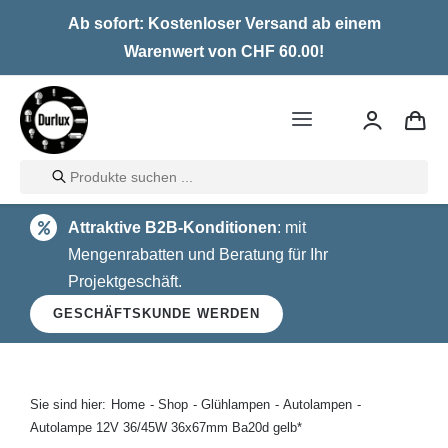
Skip
Ab sofort: Kostenloser Versand ab einem
to
Warenwert von CHF 60.00!
content
Toggle
Navigation
Products
Home
search
Attraktive B2B-Konditionen
: mit
LED
Mengenrabatten und Beratung für Ihr
Projektgeschäft.
Halogen
GESCHÄFTSKUNDE WERDEN
Glühlampen
Über uns
Sie sind hier:
Home
Shop
Glühlampen
Autolampen
Autolampe 12V 36/45W 36x67mm Ba20d gelb*
Kontakt