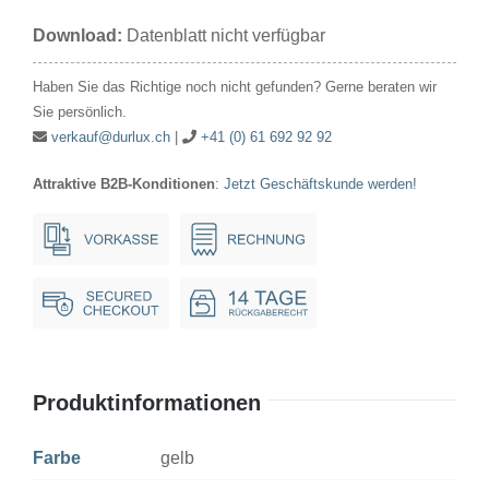
12V
Download:
Datenblatt nicht verfügbar
36/45W
36x67mm
Haben Sie das Richtige noch nicht gefunden? Gerne beraten wir
Ba20d
Sie persönlich.
gelb*
verkauf@durlux.ch
|
+41 (0) 61 692 92 92
Menge
Attraktive B2B-Konditionen
:
Jetzt Geschäftskunde werden!
Produktinformationen
Farbe
gelb