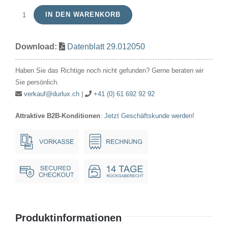
IN DEN WARENKORB
T1
WT
Download:
Datenblatt 29.012050
12V
50mA
Haben Sie das Richtige noch nicht gefunden? Gerne beraten wir
3.17x6.35mm
Sie persönlich.
Menge
verkauf@durlux.ch
|
+41 (0) 61 692 92 92
Attraktive B2B-Konditionen
:
Jetzt Geschäftskunde werden!
Produktinformationen