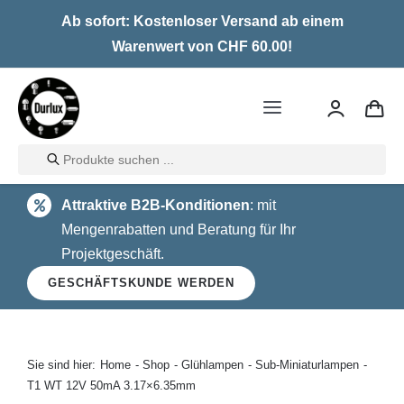
Skip
Ab sofort: Kostenloser Versand ab einem
to
Warenwert von CHF 60.00!
content
Toggle
Navigation
Products
Home
search
Attraktive B2B-Konditionen
: mit
LED
Mengenrabatten und Beratung für Ihr
Projektgeschäft.
Halogen
GESCHÄFTSKUNDE WERDEN
Glühlampen
Über uns
Sie sind hier:
Home
Shop
Glühlampen
Sub-Miniaturlampen
T1 WT 12V 50mA 3.17×6.35mm
Kontakt