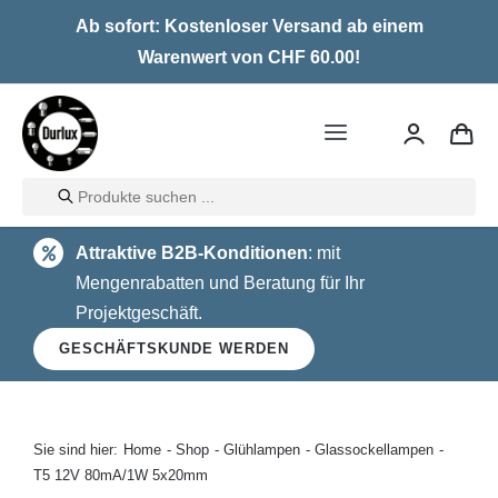
Skip
Ab sofort: Kostenloser Versand ab einem
to
Warenwert von CHF 60.00!
content
Toggle
Navigation
Products
Home
search
Attraktive B2B-Konditionen
: mit
LED
Mengenrabatten und Beratung für Ihr
Projektgeschäft.
Halogen
GESCHÄFTSKUNDE WERDEN
Glühlampen
Über uns
Sie sind hier:
Home
Shop
Glühlampen
Glassockellampen
T5 12V 80mA/1W 5x20mm
Kontakt