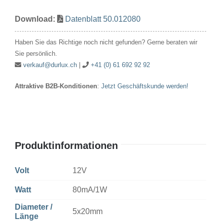
12V
Download:
Datenblatt 50.012080
80mA/1W
5x20mm
Haben Sie das Richtige noch nicht gefunden? Gerne beraten wir
Menge
Sie persönlich.
verkauf@durlux.ch
|
+41 (0) 61 692 92 92
Attraktive B2B-Konditionen
:
Jetzt Geschäftskunde werden!
Produktinformationen
Volt
12V
Watt
80mA/1W
Diameter /
5x20mm
Länge