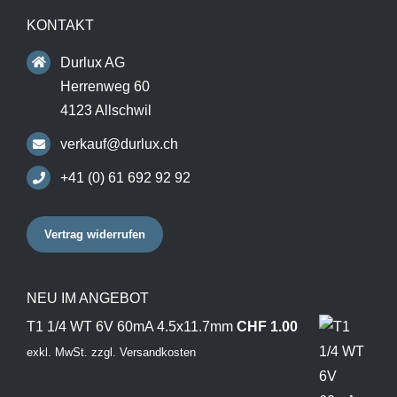
KONTAKT
Durlux AG
Herrenweg 60
4123 Allschwil
verkauf@durlux.ch
+41 (0) 61 692 92 92
Vertrag widerrufen
NEU IM ANGEBOT
T1 1/4 WT 6V 60mA 4.5x11.7mm
CHF
1.00
exkl. MwSt.
zzgl.
Versandkosten