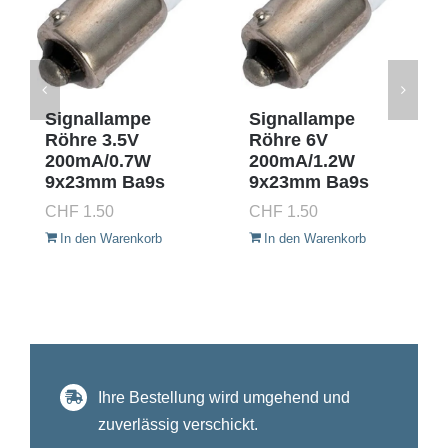
Signallampe
Signallampe
Röhre 3.5V
Röhre 6V
200mA/0.7W
200mA/1.2W
9x23mm Ba9s
9x23mm Ba9s
CHF
1.50
CHF
1.50
In den Warenkorb
In den Warenkorb
Ihre Bestellung wird umgehend und
zuverlässig verschickt.