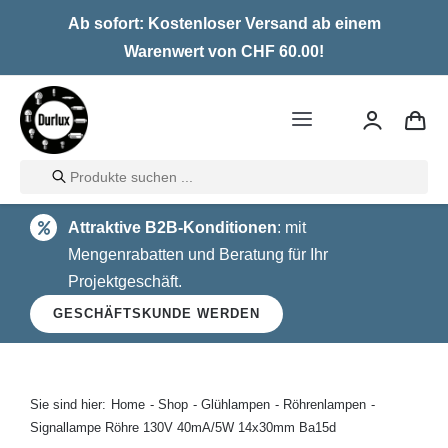
Skip
Ab sofort: Kostenloser Versand ab einem
to
Warenwert von CHF 60.00!
content
Toggle
Navigation
Products
Home
search
Attraktive B2B-Konditionen
: mit
LED
Mengenrabatten und Beratung für Ihr
Projektgeschäft.
Halogen
GESCHÄFTSKUNDE WERDEN
Glühlampen
Über uns
Sie sind hier:
Home
Shop
Glühlampen
Röhrenlampen
Signallampe Röhre 130V 40mA/5W 14x30mm Ba15d
Kontakt