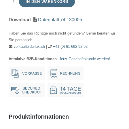
IN DEN WARENKORB
Röhrenlampe
130V
Download:
Datenblatt 74.130005
5W
16x54mm
Haben Sie das Richtige noch nicht gefunden? Gerne beraten wir
Ba15d
Sie persönlich.
Menge
verkauf@durlux.ch
|
+41 (0) 61 692 92 92
Attraktive B2B-Konditionen
:
Jetzt Geschäftskunde werden!
Produktinformationen