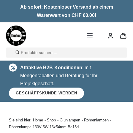
Skip
Ab sofort: Kostenloser Versand ab einem
to
Warenwert von CHF 60.00!
content
Toggle
Navigation
Products
Home
search
Attraktive B2B-Konditionen
: mit
LED
Mengenrabatten und Beratung für Ihr
Projektgeschäft.
Halogen
GESCHÄFTSKUNDE WERDEN
Glühlampen
Über uns
Sie sind hier:
Home
Shop
Glühlampen
Röhrenlampen
Röhrenlampe 130V 5W 16x54mm Ba15d
Kontakt