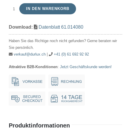
IN DEN WARENKORB
Signallampe
Röhre
Download:
Datenblatt 61.014080
14V
80mA/1.12W
Haben Sie das Richtige noch nicht gefunden? Gerne beraten wir
7x20mm
Sie persönlich.
Ba7s
verkauf@durlux.ch
|
+41 (0) 61 692 92 92
Menge
Attraktive B2B-Konditionen
:
Jetzt Geschäftskunde werden!
Produktinformationen