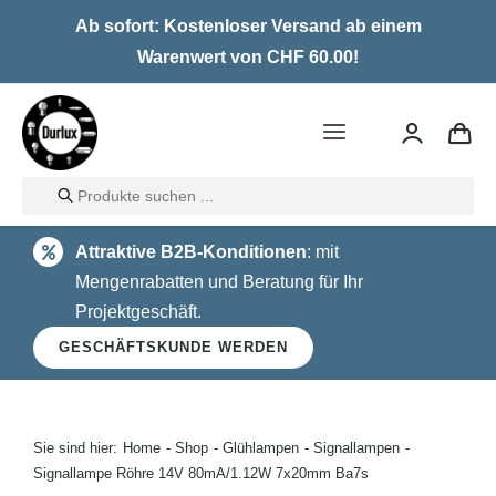
Skip
Ab sofort: Kostenloser Versand ab einem
to
Warenwert von CHF 60.00!
content
Toggle
Navigation
Products
Home
search
Attraktive B2B-Konditionen
: mit
LED
Mengenrabatten und Beratung für Ihr
Projektgeschäft.
Halogen
GESCHÄFTSKUNDE WERDEN
Glühlampen
Über uns
Sie sind hier:
Home
Shop
Glühlampen
Signallampen
Signallampe Röhre 14V 80mA/1.12W 7x20mm Ba7s
Kontakt