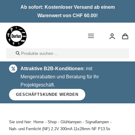
Skip
Ab sofort: Kostenloser Versand ab einem
to
Warenwert von CHF 60.00!
content
Toggle
Navigation
Products
Home
search
Attraktive B2B-Konditionen
: mit
LED
Mengenrabatten und Beratung für Ihr
Projektgeschäft.
Halogen
GESCHÄFTSKUNDE WERDEN
Glühlampen
Über uns
Sie sind hier:
Home
Shop
Glühlampen
Signallampen
Nah- und Fernlicht (NF) 2.2V 300mA 11x28mm NF P13.5s
Kontakt