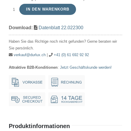
IN DEN WARENKORB
Nah-
und
Download:
Datenblatt 22.022300
Fernlicht
(NF)
Haben Sie das Richtige noch nicht gefunden? Gerne beraten wir
2.2V
Sie persönlich.
300mA
verkauf@durlux.ch
|
+41 (0) 61 692 92 92
11x28mm
Attraktive B2B-Konditionen
:
Jetzt Geschäftskunde werden!
NF
P13.5s
Menge
Produktinformationen