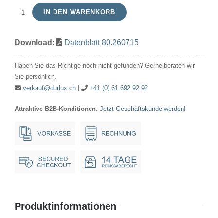
IN DEN WARENKORB
Röhrenlampe
220-
Download:
Datenblatt 80.260715
260V
10-
Haben Sie das Richtige noch nicht gefunden? Gerne beraten wir
15W
Sie persönlich.
22x48mm
verkauf@durlux.ch
|
+41 (0) 61 692 92 92
E14
Attraktive B2B-Konditionen
:
Jetzt Geschäftskunde werden!
Menge
Produktinformationen