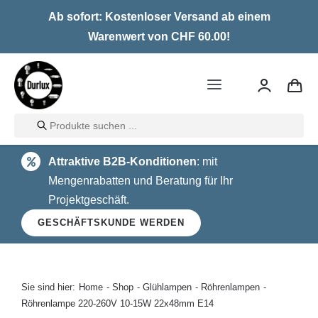
Skip
Ab sofort: Kostenloser Versand ab einem
to
Warenwert von CHF 60.00!
content
Toggle
Navigation
Products
Home
search
Attraktive B2B-Konditionen
: mit
LED
Mengenrabatten und Beratung für Ihr
Projektgeschäft.
Halogen
GESCHÄFTSKUNDE WERDEN
Glühlampen
Über uns
Sie sind hier:
Home
Shop
Glühlampen
Röhrenlampen
Röhrenlampe 220-260V 10-15W 22x48mm E14
Kontakt