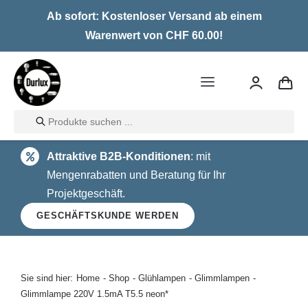
Skip
Ab sofort: Kostenloser Versand ab einem
to
Warenwert von CHF 60.00!
content
Toggle
Navigation
Products
Home
search
Attraktive B2B-Konditionen
: mit
LED
Mengenrabatten und Beratung für Ihr
Projektgeschäft.
Halogen
GESCHÄFTSKUNDE WERDEN
Glühlampen
Über uns
Sie sind hier:
Home
Shop
Glühlampen
Glimmlampen
Glimmlampe 220V 1.5mA T5.5 neon*
Kontakt