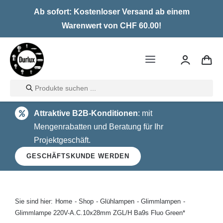
Skip
Ab sofort: Kostenloser Versand ab einem
to
Warenwert von CHF 60.00!
content
Toggle
Navigation
Products
Home
search
Attraktive B2B-Konditionen
: mit
LED
Mengenrabatten und Beratung für Ihr
Projektgeschäft.
Halogen
GESCHÄFTSKUNDE WERDEN
Glühlampen
Über uns
Sie sind hier:
Home
Shop
Glühlampen
Glimmlampen
Glimmlampe 220V-A.C.10x28mm ZGL/H Ba9s Fluo Green*
Kontakt