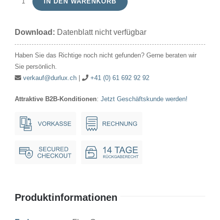
IN DEN WARENKORB
Glimmlampe
220V-
Download:
Datenblatt nicht verfügbar
A.C.10x28mm
ZGL/H
Haben Sie das Richtige noch nicht gefunden? Gerne beraten wir
Ba9s
Sie persönlich.
Fluo
verkauf@durlux.ch
|
+41 (0) 61 692 92 92
Green*
Attraktive B2B-Konditionen
:
Jetzt Geschäftskunde werden!
Menge
Produktinformationen