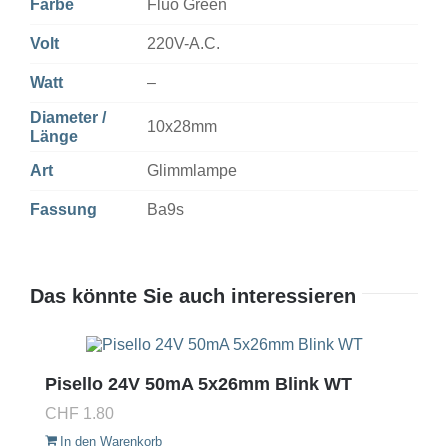
Farbe
Fluo Green
Volt
220V-A.C.
Watt
–
Diameter /
10x28mm
Länge
Art
Glimmlampe
Fassung
Ba9s
Das könnte Sie auch interessieren
Pisello 24V 50mA 5x26mm Blink WT
CHF
1.80
In den Warenkorb