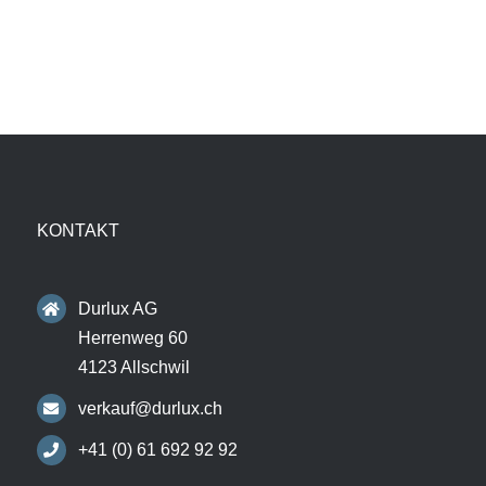
KONTAKT
Durlux AG
Herrenweg 60
4123 Allschwil
verkauf@durlux.ch
+41 (0) 61 692 92 92