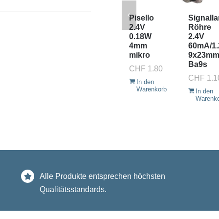
Pisello
Signall
2.4V
Röhre
0.18W
2.4V
4mm
60mA/1
mikro
9x23m
Ba9s
CHF
1.80
CHF
1.1
In den
Warenkorb
In den
Warenk
Alle Produkte entsprechen höchsten
Qualitätsstandards.