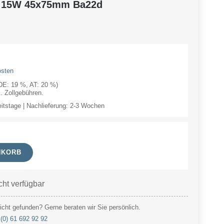
0V 15W 45x75mm Ba22d
osten
(DE: 19 %, AT: 20 %)
 Zollgebühren.
eitstage | Nachlieferung: 2-3 Wochen
NKORB
cht verfügbar
cht gefunden? Gerne beraten wir Sie persönlich.
(0) 61 692 92 92