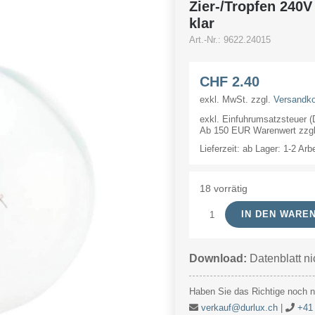
Zier-/Tropfen 24
klar
Art.-Nr.:
9622.24015
CHF
2.40
exkl. MwSt.
zzgl.
Versandk
exkl. Einfuhrumsatzsteuer 
Ab 150 EUR Warenwert zzgl.
Lieferzeit:
ab Lager: 1-2 Arb
18 vorrätig
IN DEN WARE
Zier-/Tropfen
240V
Download:
Datenblatt ni
15W
45x75mm
Haben Sie das Richtige noch ni
Ba22d
verkauf@durlux.ch
|
+41 