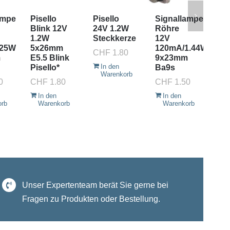
ampe
Pisello
Pisello
Signallampe
Pis
Blink 12V
24V 1.2W
Röhre
Bli
1.2W
Steckkerze
12V
5.
.25W
5x26mm
120mA/1.44W
E5.
CHF
1.80
m
E5.5 Blink
9x23mm
Pis
In den
Pisello*
Ba9s
CH
Warenkorb
0
CHF
1.80
CHF
1.50
I
W
In den
In den
orb
Warenkorb
Warenkorb
Unser Expertenteam berät Sie gerne bei
Fragen zu Produkten oder Bestellung.