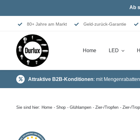
Skip
Ab s
to
content
80+ Jahre am Markt
Geld-zurück-Garantie
Home
LED
H
Attraktive B2B-Konditionen
: mit Mengenrabatten
Sie sind hier:
Home
Shop
Glühlampen
Zier-/Tropfen
Zier-/Tr