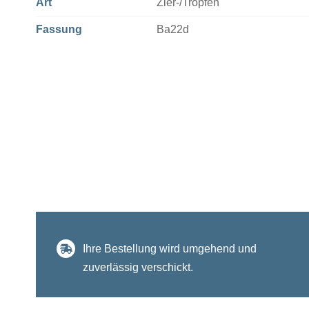
Art
Zier-/Tropfen
Fassung
Ba22d
Ihre Bestellung wird umgehend und
zuverlässig verschickt.