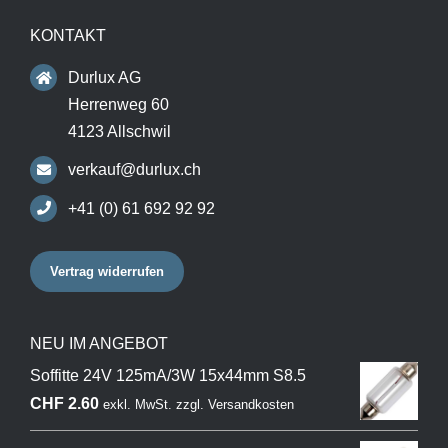
KONTAKT
Durlux AG
Herrenweg 60
4123 Allschwil
verkauf@durlux.ch
+41 (0) 61 692 92 92
Vertrag widerrufen
NEU IM ANGEBOT
Soffitte 24V 125mA/3W 15x44mm S8.5
CHF
2.60
exkl. MwSt.
zzgl.
Versandkosten