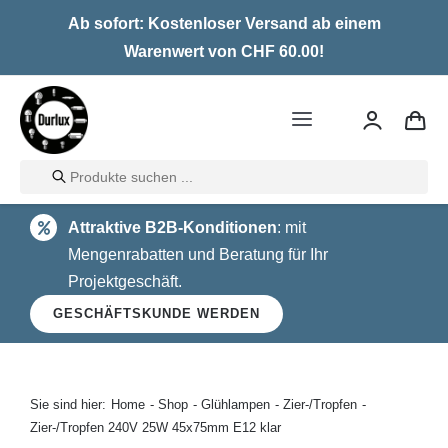
Skip
Ab sofort: Kostenloser Versand ab einem
to
Warenwert von CHF 60.00!
content
Toggle
Navigation
Products
Home
search
Attraktive B2B-Konditionen
: mit
LED
Mengenrabatten und Beratung für Ihr
Projektgeschäft.
Halogen
GESCHÄFTSKUNDE WERDEN
Glühlampen
Über uns
Sie sind hier:
Home
Shop
Glühlampen
Zier-/Tropfen
Zier-/Tropfen 240V 25W 45x75mm E12 klar
Kontakt