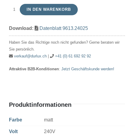
IN DEN WARENKORB
Zier-/Tropfen
240V
Download:
Datenblatt 9613.24025
25W
45x75mm
Haben Sie das Richtige noch nicht gefunden? Gerne beraten wir
E14
Sie persönlich.
matt
verkauf@durlux.ch
|
+41 (0) 61 692 92 92
Menge
Attraktive B2B-Konditionen
:
Jetzt Geschäftskunde werden!
Produktinformationen
Farbe
matt
Volt
240V