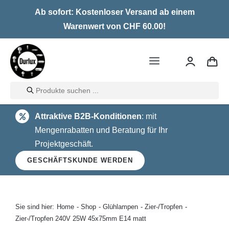
Skip
Ab sofort: Kostenloser Versand ab einem
to
Warenwert von CHF 60.00!
content
Toggle
Navigation
Products
Home
search
Attraktive B2B-Konditionen
: mit
LED
Mengenrabatten und Beratung für Ihr
Projektgeschäft.
Halogen
GESCHÄFTSKUNDE WERDEN
Glühlampen
Über uns
Sie sind hier:
Home
Shop
Glühlampen
Zier-/Tropfen
Zier-/Tropfen 240V 25W 45x75mm E14 matt
Kontakt