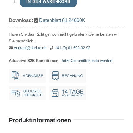
IN DEN WARENKORB
Kerze
240V
Download:
Datenblatt 81.24060K
60W
35x98mm
Haben Sie das Richtige noch nicht gefunden? Gerne beraten wir
E14
Sie persönlich.
klar
verkauf@durlux.ch
|
+41 (0) 61 692 92 92
Menge
Attraktive B2B-Konditionen
:
Jetzt Geschäftskunde werden!
Produktinformationen