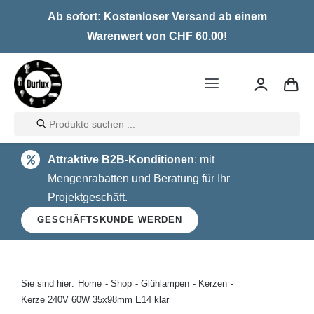
Skip
Ab sofort: Kostenloser Versand ab einem
to
Warenwert von CHF 60.00!
content
Toggle
Navigation
Products
Home
search
Attraktive B2B-Konditionen
: mit
LED
Mengenrabatten und Beratung für Ihr
Projektgeschäft.
Halogen
GESCHÄFTSKUNDE WERDEN
Glühlampen
Über uns
Sie sind hier:
Home
Shop
Glühlampen
Kerzen
Kerze 240V 60W 35x98mm E14 klar
Kontakt