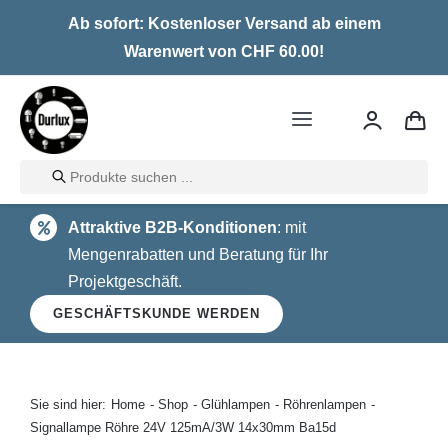
Skip
Ab sofort: Kostenloser Versand ab einem
to
Warenwert von CHF 60.00!
content
Toggle
Navigation
Products
Home
search
Attraktive B2B-Konditionen
: mit
LED
Mengenrabatten und Beratung für Ihr
Projektgeschäft.
Halogen
GESCHÄFTSKUNDE WERDEN
Glühlampen
Über uns
Sie sind hier:
Home
Shop
Glühlampen
Röhrenlampen
Signallampe Röhre 24V 125mA/3W 14x30mm Ba15d
Kontakt