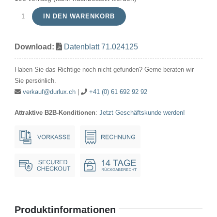
IN DEN WARENKORB
Signallampe
Röhre
Download:
Datenblatt 71.024125
24V
125mA/3W
Haben Sie das Richtige noch nicht gefunden? Gerne beraten wir
14x30mm
Sie persönlich.
Ba15d
verkauf@durlux.ch
|
+41 (0) 61 692 92 92
Menge
Attraktive B2B-Konditionen
:
Jetzt Geschäftskunde werden!
Produktinformationen