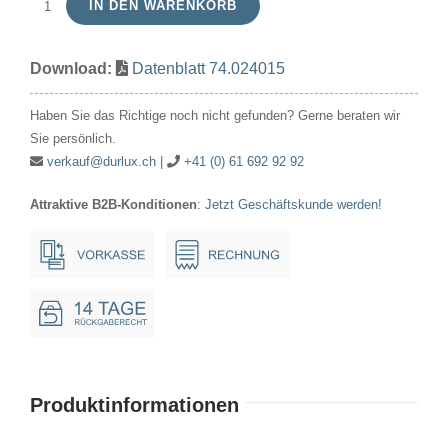
IN DEN WARENKORB
Röhrenlampe
24V
Download:
Datenblatt 74.024015
15W
16x54mm
Haben Sie das Richtige noch nicht gefunden? Gerne beraten wir
Ba15d
Sie persönlich.
Menge
verkauf@durlux.ch
|
+41 (0) 61 692 92 92
Attraktive B2B-Konditionen
:
Jetzt Geschäftskunde werden!
Produktinformationen