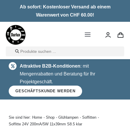
Skip
Ab sofort: Kostenloser Versand ab einem
to
Warenwert von CHF 60.00!
content
Toggle
Navigation
Products
Home
search
Attraktive B2B-Konditionen
: mit
LED
Mengenrabatten und Beratung für Ihr
Projektgeschäft.
Halogen
GESCHÄFTSKUNDE WERDEN
Glühlampen
Über uns
Sie sind hier:
Home
Shop
Glühlampen
Soffitten
Soffitte 24V 200mA/5W 11x39mm S8.5 klar
Kontakt