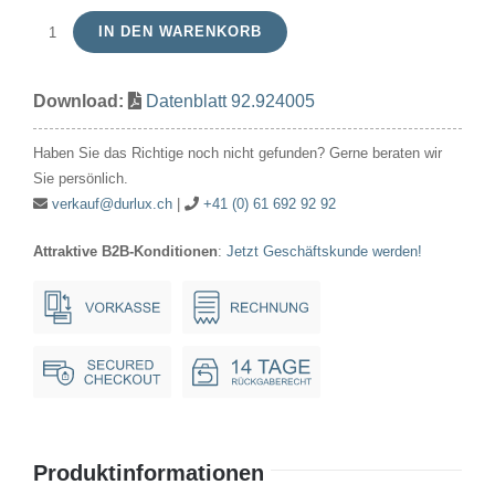
IN DEN WARENKORB
Soffitte
24V
Download:
Datenblatt 92.924005
200mA/5W
11x39mm
Haben Sie das Richtige noch nicht gefunden? Gerne beraten wir
S8.5
Sie persönlich.
klar
verkauf@durlux.ch
|
+41 (0) 61 692 92 92
Menge
Attraktive B2B-Konditionen
:
Jetzt Geschäftskunde werden!
Produktinformationen