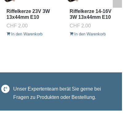
Riffelkerze 23V 3W
Riffelkerze 14-16V
Si
13x44mm E10
3W 13x44mm E10
6
9
CHF
2.00
CHF
2.00
C
In den Warenkorb
In den Warenkorb
Unser Expertenteam berät Sie gerne bei
Fragen zu Produkten oder Bestellung.