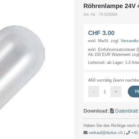
Röhrenlampe 24V
Art.-Nr.:
74.024004
CHF
3.00
exkl. MwSt.
zzgl.
Versandk
exkl. Einfuhrumsatzsteuer 
Ab 150 EUR Warenwert zzgl.
Lieferzeit:
ab Lager: 1-2 Arb
460 vorrätig (kann nachbe
I
Röhrenlampe
24V
Download:
Datenblatt
4W
16x54mm
Haben Sie das Richtige noch ni
Ba15d
verkauf@durlux.ch
|
+41 
Menge