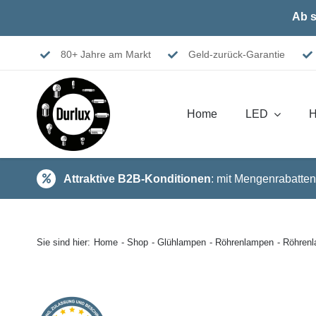
Skip
Ab s
to
content
80+ Jahre am Markt
Geld-zurück-Garantie
Home
LED
H
Attraktive B2B-Konditionen
: mit Mengenrabatten
Sie sind hier:
Home
Shop
Glühlampen
Röhrenlampen
Röhren