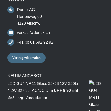
Durlux AG
Herrenweg 60
4123 Allschwil
verkauf@durlux.ch
+41 (0) 61 692 92 92
Vertrag widerrufen
NEU IM ANGEBOT
LED GU4 MR11 Glass 35x38 12V 350Lm
4.2W 827 36° AC/DC Dim
CHF
9.90
exkl.
MwSt.
zzgl.
Versandkosten