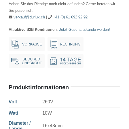
16x48mm
Haben Sie das Richtige noch nicht gefunden? Gerne beraten wir
Ba22d
Sie persönlich.
Menge
verkauf@durlux.ch
|
+41 (0) 61 692 92 92
Attraktive B2B-Konditionen
:
Jetzt Geschäftskunde werden!
Produktinformationen
Volt
260V
Watt
10W
Diameter /
16x48mm
Länge