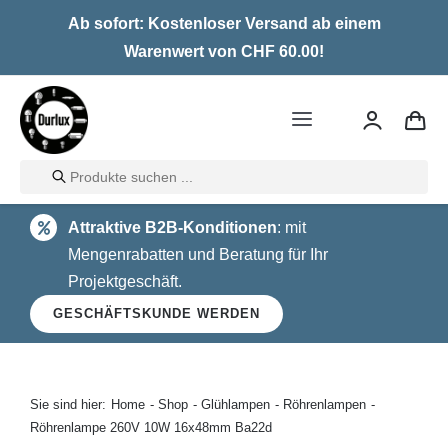
Skip
Ab sofort: Kostenloser Versand ab einem
to
Warenwert von CHF 60.00!
content
Toggle
Navigation
Products
Home
search
Attraktive B2B-Konditionen
: mit
LED
Mengenrabatten und Beratung für Ihr
Projektgeschäft.
Halogen
GESCHÄFTSKUNDE WERDEN
Glühlampen
Über uns
Sie sind hier:
Home
Shop
Glühlampen
Röhrenlampen
Röhrenlampe 260V 10W 16x48mm Ba22d
Kontakt