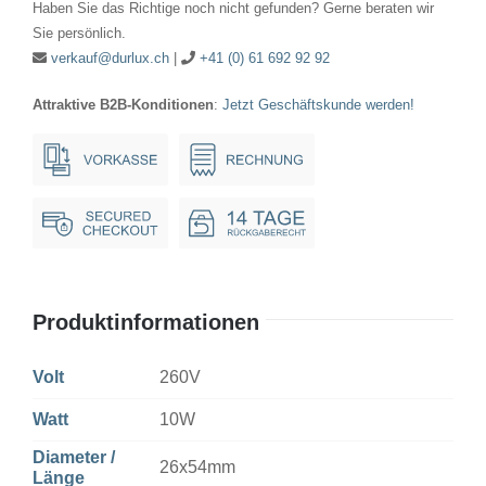
Haben Sie das Richtige noch nicht gefunden? Gerne beraten wir
E12
Sie persönlich.
Menge
verkauf@durlux.ch
|
+41 (0) 61 692 92 92
Attraktive B2B-Konditionen
:
Jetzt Geschäftskunde werden!
Produktinformationen
Volt
260V
Watt
10W
Diameter /
26x54mm
Länge