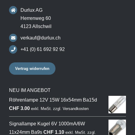
Durlux AG
Herrenweg 60
4123 Allschwil
verkauf@durlux.ch
+41 (0) 61 692 92 92
Vertrag widerrufen
NEU IM ANGEBOT
Röhrenlampe 12V 15W 16x54mm Ba15d
CHF
3.00
exkl. MwSt.
zzgl.
Versandkosten
Signallampe Kugel 6V 1000mA/6W
11x24mm Ba9s
CHF
1.10
exkl. MwSt.
zzgl.