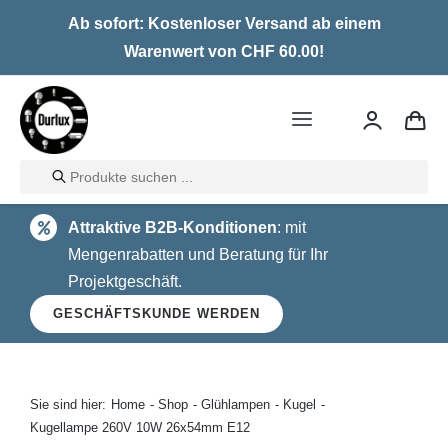
Skip
Ab sofort: Kostenloser Versand ab einem
to
Warenwert von CHF 60.00!
content
Toggle
Navigation
Products
Home
search
Attraktive B2B-Konditionen
: mit
LED
Mengenrabatten und Beratung für Ihr
Projektgeschäft.
Halogen
GESCHÄFTSKUNDE WERDEN
Glühlampen
Über uns
Sie sind hier:
Home
Shop
Glühlampen
Kugel
Kugellampe 260V 10W 26x54mm E12
Kontakt