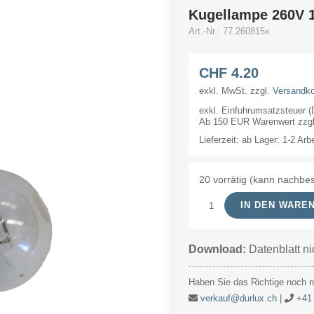
Kugellampe 260V
Art.-Nr.:
77.260815x
CHF
4.20
exkl. MwSt.
zzgl.
Versandk
exkl. Einfuhrumsatzsteuer 
Ab 150 EUR Warenwert zzgl.
Lieferzeit:
ab Lager: 1-2 Arb
20 vorrätig (kann nachbes
IN DEN WARE
Kugellampe
260V
Download:
Datenblatt ni
15W
25x47mm
Haben Sie das Richtige noch ni
E12
verkauf@durlux.ch
|
+41 
Menge