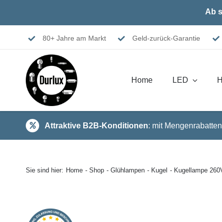
Skip
Ab s
to
content
80+ Jahre am Markt
Geld-zurück-Garantie
Home
LED
H
Attraktive B2B-Konditionen
: mit Mengenrabatten
Sie sind hier:
Home
Shop
Glühlampen
Kugel
Kugellampe 26