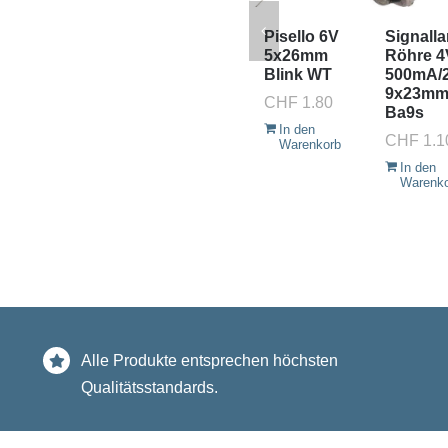
Pisello 6V
Signall
5x26mm
Röhre 4
Blink WT
500mA/
9x23m
CHF
1.80
Ba9s
In den
CHF
1.1
Warenkorb
In den
Warenk
Alle Produkte entsprechen höchsten
Qualitätsstandards.