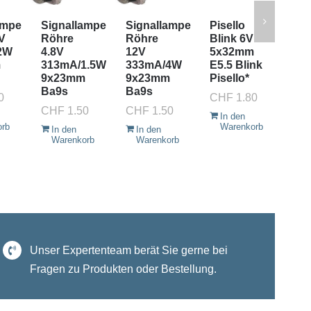
ampe
Signallampe
Signallampe
Pisello
Pis
V
Röhre
Röhre
Blink 6V
2.
2W
4.8V
12V
5x32mm
0.
m
313mA/1.5W
333mA/4W
E5.5 Blink
4
9x23mm
9x23mm
Pisello*
mi
Ba9s
Ba9s
0
CHF
1.80
CH
CHF
1.50
CHF
1.50
In den
I
orb
Warenkorb
W
In den
In den
Warenkorb
Warenkorb
Unser Expertenteam berät Sie gerne bei
Fragen zu Produkten oder Bestellung.