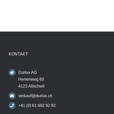
KONTAKT
Durlux AG
Herrenweg 60
4123 Allschwil
verkauf@durlux.ch
+41 (0) 61 692 92 92