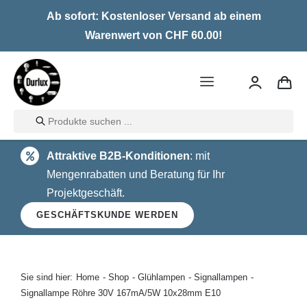
Skip
Ab sofort: Kostenloser Versand ab einem
to
Warenwert von CHF 60.00!
content
Toggle
Navigation
Products
Home
search
Attraktive B2B-Konditionen
: mit
LED
Mengenrabatten und Beratung für Ihr
Projektgeschäft.
Halogen
GESCHÄFTSKUNDE WERDEN
Glühlampen
Über uns
Sie sind hier:
Home
Shop
Glühlampen
Signallampen
Signallampe Röhre 30V 167mA/5W 10x28mm E10
Kontakt