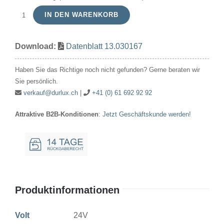
IN DEN WARENKORB
Signallampe
Röhre
Download:
Datenblatt 13.030167
30V
167mA/5W
Haben Sie das Richtige noch nicht gefunden? Gerne beraten wir
10x28mm
Sie persönlich.
E10
verkauf@durlux.ch
|
+41 (0) 61 692 92 92
Menge
Attraktive B2B-Konditionen
:
Jetzt Geschäftskunde werden!
Produktinformationen
Volt
24V