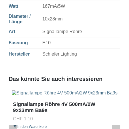
Watt
167mA/5W
Diameter /
10x28mm
Länge
Art
Signallampe Röhre
Fassung
E10
Hersteller
Schiefer Lighting
Das könnte Sie auch interessieren
Signallampe Röhre 4V 500mA/2W
9x23mm Ba9s
CHF
1.10
In den Warenkorb