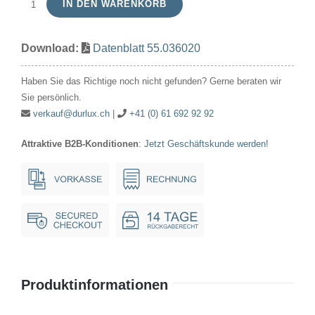
IN DEN WARENKORB
T5.5
36V
Download:
Datenblatt 55.036020
20mA
5x30mm
Haben Sie das Richtige noch nicht gefunden? Gerne beraten wir
Menge
Sie persönlich.
verkauf@durlux.ch
|
+41 (0) 61 692 92 92
Attraktive B2B-Konditionen
:
Jetzt Geschäftskunde werden!
Produktinformationen