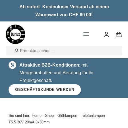
Skip
Ab sofort: Kostenloser Versand ab einem
to
Warenwert von CHF 60.00!
content
Toggle
Navigation
Products
Home
search
Attraktive B2B-Konditionen
: mit
LED
Mengenrabatten und Beratung für Ihr
Projektgeschäft.
Halogen
GESCHÄFTSKUNDE WERDEN
Glühlampen
Über uns
Sie sind hier:
Home
Shop
Glühlampen
Telefonlampen
T5.5 36V 20mA 5x30mm
Kontakt